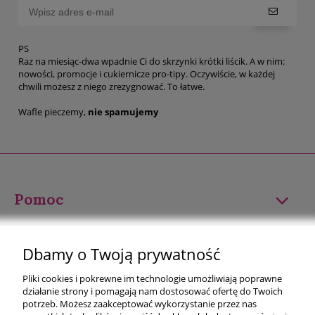
PS
Raz na miesiąc-dwa wpadnie Ci do skrzynki krótki liścik. A w nim:
nowości, promocje i cukiernicze pro-tipy. Oczywiście, w każdej
chwili możesz z niego zrezygnować. To łatwe.
Wafle pieczemy,
nie spamujemy
Pomoc
Moje konto
Dbamy o Twoją prywatność
Płatności i dostawa
Pliki cookies i pokrewne im technologie umożliwiają poprawne
działanie strony i pomagają nam dostosować ofertę do Twoich
Informacje
potrzeb. Możesz zaakceptować wykorzystanie przez nas