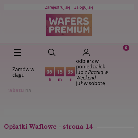
Zarejestruj się
Zaloguj się
odbierz w
poniedziałek
Zamów w
06
15
35
lub z
Paczką w
ciągu
Weekend
h
m
s
już w sobotę
a
Opłatki Waflowe - strona 14