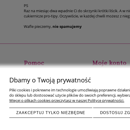
PS
Raz na miesiąc-dwa wpadnie Ci do skrzynki krótki liścik. A w n
cukiernicze p
Wafle pieczemy,
nie spamujemy
Pomoc
Moje konto
Zwroty i reklamacje
Twoje zamówienia
Dbamy o Twoją prywatność
Regulaminy
Ustawienia konta
Pliki cookies i pokrewne im technologie umożliwiają poprawne działa
Przechowalnia
do sklepu lub dostosować użycie plików do swoich preferencji, wybiera
Więcej o plikach cookies przeczytasz w naszej Polityce prywatności.
ZAAKCEPTUJ TYLKO NIEZBĘDNE
DOSTOSUJ Z