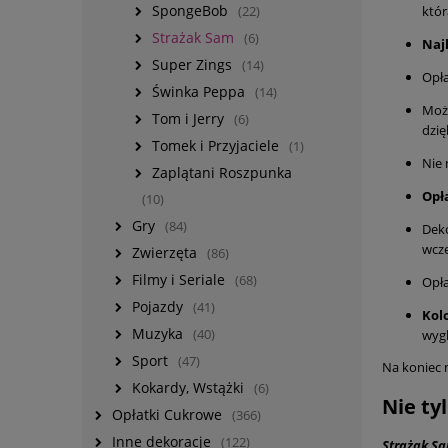
SpongeBob
któr
(22)
Strażak Sam
(6)
Naj
Super Zings
(14)
Opła
Świnka Peppa
(14)
Może
Tom i Jerry
(6)
dzię
Tomek i Przyjaciele
(1)
Nie 
Zaplątani Roszpunka
Opł
(10)
Gry
(84)
Deko
wcze
Zwierzęta
(86)
Filmy i Seriale
(68)
Opła
Pojazdy
(41)
Kol
Muzyka
(40)
wygl
Sport
(47)
Na koniec 
Kokardy, Wstążki
(6)
Nie ty
Opłatki Cukrowe
(366)
Inne dekoracje
(122)
Strażak S