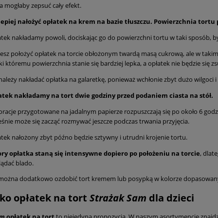
a mogłaby zepsuć cały efekt.
lepiej nałożyć opłatek na krem na bazie tłuszczu. Powierzchnia tort
tek nakładamy powoli, dociskając go do powierzchni tortu w taki sposób, b
sz położyć opłatek na torcie obłożonym twardą masą cukrową, ale w takim
ki któremu powierzchnia stanie się bardziej lepka, a opłatek nie będzie się z
należy nakładać opłatka na galaretkę, ponieważ wchłonie zbyt dużo wilgoci i 
atek nakładamy na tort dwie godziny przed podaniem ciasta na stół.
racje przygotowane na jadalnym papierze rozpuszczają się po około 6 godzi
śnie może się zacząć rozmywać jeszcze podczas trwania przyjęcia.
tek nałożony zbyt późno będzie sztywny i utrudni krojenie tortu.
ory opłatka staną się intensywne dopiero po położeniu na torcie
, dlat
ądać blado.
można dodatkowo ozdobić tort kremem lub posypką w kolorze dopasowanym 
lko opłatek na tort
Strażak Sam
dla dzieci
am
opłatek na tort
to niejedyna propozycja. W naszym asortymencie znajdz