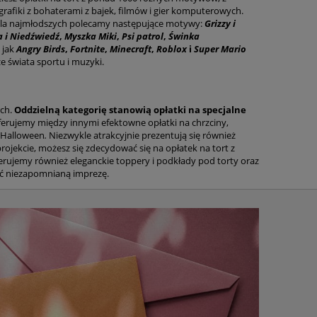
rafiki z bohaterami z bajek, filmów i gier komputerowych.
. Dla najmłodszych polecamy następujące motywy:
Grizzy i
 i Niedźwiedź
,
Myszka Miki
,
Psi patrol
,
Świnka
h jak
Angry Birds
,
Fortnite
,
Minecraft
,
Roblox
i
Super Mario
e świata sportu i muzyki.
ych.
Oddzielną kategorię stanowią opłatki na specjalne
erujemy między innymi efektowne opłatki na chrzciny,
y Halloween
.
Niezwykle atrakcyjnie prezentują się również
projekcie, możesz się zdecydować się na opłatek na tort z
rujemy również eleganckie toppery i podkłady pod torty oraz
ać niezapomnianą imprezę.