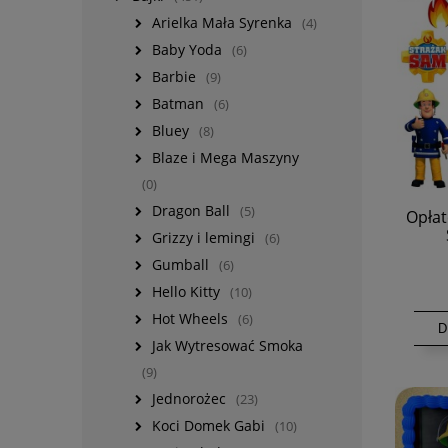
Arielka Mała Syrenka
(4)
Baby Yoda
(6)
Barbie
(9)
Batman
(6)
Bluey
(8)
Blaze i Mega Maszyny
(0)
Dragon Ball
(5)
Opłat
Grizzy i lemingi
(6)
Gumball
(6)
Hello Kitty
(10)
Hot Wheels
(6)
D
Jak Wytresować Smoka
(9)
Jednorożec
(23)
Koci Domek Gabi
(10)