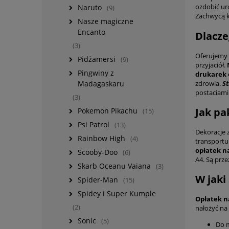
ozdobić ur
Naruto
(9)
Zachwycą k
Nasze magiczne
Encanto
Dlacze
(3)
Oferujemy
Pidżamersi
(9)
przyjaciół.
Pingwiny z
drukarek 
zdrowia.
S
Madagaskaru
postaciami
(3)
Jak pa
Pokemon Pikachu
(15)
Psi Patrol
(13)
Dekoracje 
Rainbow High
(4)
transportu
opłatek n
Scooby-Doo
(6)
A4. Są prz
Skarb Oceanu Vaiana
(3)
W jaki
Spider-Man
(15)
Spidey i Super Kumple
Opłatek n
(2)
nałożyć na 
Sonic
(5)
Do m