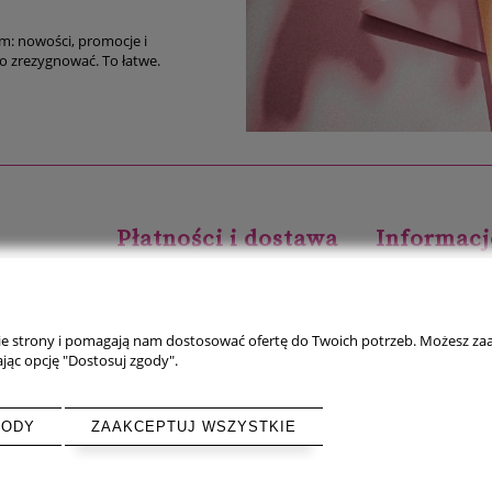
im: nowości, promocje i
ro-tipy. Oczywiście, w każdej chwili możesz z niego zrezygnować. To łatwe.
Płatności i dostawa
Informacj
Formy płatności
Polityka prywatno
Czas i koszty dostawy
Nowości
nie strony i pomagają nam dostosować ofertę do Twoich potrzeb. Możesz zaa
Czas realizacji zamówienia
Jak kupować?
jąc opcję "Dostosuj zgody".
GODY
ZAAKCEPTUJ WSZYSTKIE
Sklep internetowy Shoper.pl