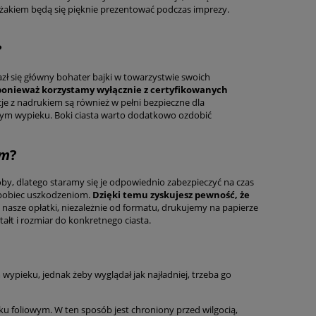
ażakiem będą się pięknie prezentować podczas imprezy.
?
zł się główny bohater bajki w towarzystwie swoich
 ponieważ korzystamy wyłącznie z certyfikowanych
e z nadrukiem są również w pełni bezpieczne dla
nnym wypieku. Boki ciasta warto dodatkowo ozdobić
am
?
by, dlatego staramy się je odpowiednio zabezpieczyć na czas
apobiec uszkodzeniom.
Dzięki temu zyskujesz pewność, że
nasze opłatki, niezależnie od formatu, drukujemy na papierze
ałt i rozmiar do konkretnego ciasta.
pieku, jednak żeby wyglądał jak najładniej, trzeba go
 foliowym. W ten sposób jest chroniony przed wilgocią,