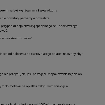
u powinna być wyrównana i wygładzona.
y nie powstały pęcherzyki powietrza.
 przypadku najpierw użyj specjalnego żelu spożywczego,
suwać.
zacznie się rozpuszczać.
nach od nałożenia na ciasto, dlatego opłatek nałożony zbyt
ego nie przejmuj się, jeśli po wyjęciu z opakowania będzie on
do motywu na opłatku, żeby ukryć linie cięcia.
iesz opłatki na tort z ponad 1000 różnych motywów, z