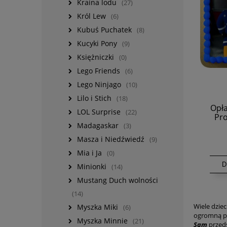
Kraina lodu
(27)
Król Lew
(6)
Kubuś Puchatek
(8)
Kucyki Pony
(9)
Księżniczki
(0)
Lego Friends
(6)
Lego Ninjago
(10)
Lilo i Stich
(18)
Opła
LOL Surprise
(22)
Pro
Madagaskar
(3)
Masza i Niedźwiedź
(9)
Mia i Ja
(0)
D
Minionki
(14)
Mustang Duch wolności
(14)
Wiele dziec
Myszka Miki
(6)
ogromną po
Myszka Minnie
(21)
Sam
przeds