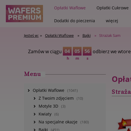
Opłatki Waflowe
Opłatki Cukrowe
Dodatki do pieczenia
więcej
Jesteś w:
»
Opłatki Waflowe
»
Bajki
»
Strażak Sam
Zapisz się na newsletter i 
04
05
55
Zamów w ciągu
odbierz we wtore
h
m
s
Menu
Opła
Opłatki Waflowe
(1041)
Straż
Z Twoim zdjęciem
(10)
Motyle 3D
(3)
Kwiaty
(6)
Na specjalne okazje
(180)
Bajki
(451)