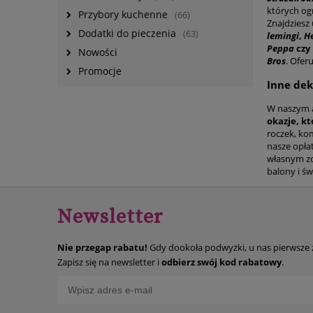
których og
Przybory kuchenne
(66)
Znajdziesz
Dodatki do pieczenia
(63)
lemingi
,
He
Peppa
czy
Nowości
Bros
. Ofer
Promocje
Inne dek
W naszym a
okazje, kt
roczek, kom
nasze opłat
własnym zd
balony i ś
Newsletter
Nie przegap rabatu!
Gdy dookoła podwyżki, u nas pierwsze
Zapisz się na newsletter i
odbierz swój kod rabatowy
.