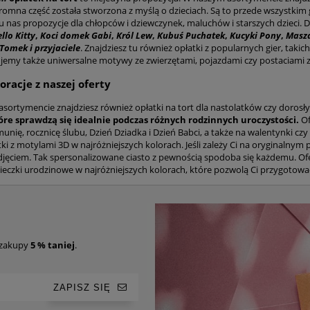
romna część została stworzona z myślą o dzieciach. Są to przede wszystkim g
 u nas propozycje dla chłopców i dziewczynek, maluchów i starszych dzieci
llo Kitty
,
Koci domek Gabi
,
Król Lew
,
Kubuś Puchatek
,
Kucyki Pony
,
Masza
Tomek i przyjaciele
. Znajdziesz tu również opłatki z popularnych gier, takic
ujemy także uniwersalne motywy ze zwierzętami, pojazdami czy postaciami z
oracje z naszej oferty
sortymencie znajdziesz również opłatki na tort dla nastolatków czy dorosł
óre sprawdzą się idealnie podczas różnych rodzinnych uroczystości.
Of
unię, rocznicę ślubu, Dzień Dziadka i Dzień Babci, a także na walentynki cz
ki z motylami 3D w najróżniejszych kolorach. Jeśli zależy Ci na oryginalnym 
jęciem. Tak spersonalizowane ciasto z pewnością spodoba się każdemu. Ofe
wieczki urodzinowe w najróżniejszych kolorach, które pozwolą Ci przygotow
 zakupy
5 % taniej
.
ZAPISZ SIĘ