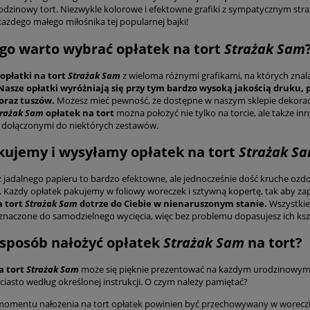
odzinowy tort. Niezwykle kolorowe i efektowne grafiki z sympatycznym str
ażdego małego miłośnika tej popularnej bajki!
go warto wybrać opłatek na tort
Strażak Sam
opłatki na tort
Strażak Sam
z wieloma różnymi grafikami, na których znala
Nasze opłatki wyróżniają się przy tym bardzo wysoką jakością druku,
oraz tuszów.
Możesz mieć pewność, że dostępne w naszym sklepie dekoracj
trażak Sam
opłatek na tort
można położyć nie tylko na torcie, ale także i
 dołączonymi do niektórych zestawów.
kujemy i wysyłamy opłatek na tort
Strażak S
z jadalnego papieru to bardzo efektowne, ale jednocześnie dość kruche ozdo
. Każdy opłatek pakujemy w foliowy woreczek i sztywną kopertę, tak aby z
a tort
Strażak Sam
dotrze do Ciebie w nienaruszonym stanie.
Wszystkie 
eznaczone do samodzielnego wycięcia, więc bez problemu dopasujesz ich kszt
 sposób nałożyć opłatek
Strażak Sam
na tort?
a tort
Strażak Sam
może się pięknie prezentować na każdym urodzinowym wy
ciasto według określonej instrukcji. O czym należy pamiętać?
omentu nałożenia na tort opłatek powinien być przechowywany w woreczku