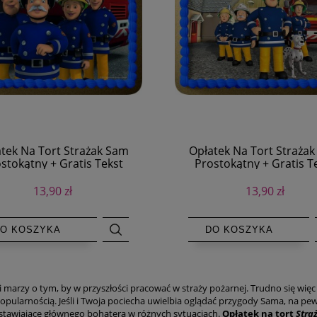
tek Na Tort Strażak Sam
Opłatek Na Tort Straża
stokątny + Gratis Tekst
Prostokątny + Gratis T
13,90 zł
13,90 zł
O KOSZYKA
DO KOSZYKA
i marzy o tym, by w przyszłości pracować w straży pożarnej. Trudno się więc 
pularnością. Jeśli i Twoja pociecha uwielbia oglądać przygody Sama, na pew
tawiające głównego bohatera w różnych sytuacjach.
Opłatek na tort
Stra