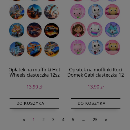
Opłatek na muffinki Hot
Opłatek na muffinki Koci
Wheels ciasteczka 12sz
Domek Gabi ciasteczka 12
szt
13,90 zł
13,90 zł
DO KOSZYKA
DO KOSZYKA
«
1
2
3
4
5
...
25
»