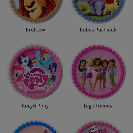
Król Lew
Kubuś Puchatek
Kucyki Pony
Lego Friends