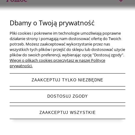
Moje konto
Dbamy o Twoją prywatność
Płatności i dostawa
Pliki cookies i pokrewne im technologie umożliwiają poprawne
działanie strony i pomagają nam dostosować ofertę do Twoich
Informacje
potrzeb. Możesz zaakceptować wykorzystanie przez nas
wszystkich tych plików i przejść do sklepu lub dostosować użycie
plików do swoich preferencji, wybierając opcję "Dostosuj zgody".
O nas
Więcej o plikach cookies przeczytasz w naszej Polityce
prywatności.
ZAAKCEPTUJ TYLKO NIEZBĘDNE
pokaż pełną wersję strony
DOSTOSUJ ZGODY
Sklep internetowy Shoper.pl
ZAAKCEPTUJ WSZYSTKIE