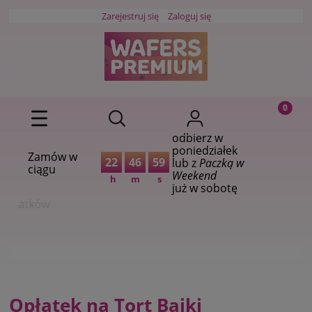
Zarejestruj się
Zaloguj się
odbierz w
poniedziałek
Zamów w
22
46
57
lub z
Paczką w
ciągu
Weekend
h
m
s
już w sobotę
Wybieraj spośród
1000+
wzorów opłatków
Opłatek na Tort Bajki