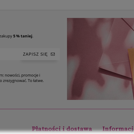
 zakupy
5 % taniej
.
ZAPISZ SIĘ
im: nowości, promocje i
ro-tipy. Oczywiście, w każdej chwili możesz z niego zrezygnować. To łatwe.
Płatności i dostawa
Informacj