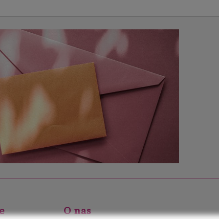
e
O nas