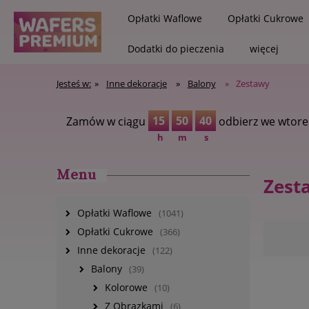
Opłatki Waflowe
Opłatki Cukrowe
Dodatki do pieczenia
więcej
Jesteś w:
»
Inne dekoracje
»
Balony
»
Zestawy
15
50
40
Zamów w ciągu
odbierz we wtore
h
m
s
Menu
Zest
Opłatki Waflowe
(1041)
Opłatki Cukrowe
(366)
Inne dekoracje
(122)
Balony
(39)
Kolorowe
(10)
Z Obrazkami
(6)