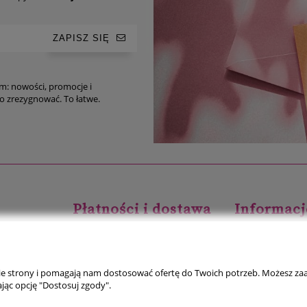
ZAPISZ SIĘ
im: nowości, promocje i
ro-tipy. Oczywiście, w każdej chwili możesz z niego zrezygnować. To łatwe.
Płatności i dostawa
Informacj
Formy płatności
Polityka prywatno
Czas i koszty dostawy
Nowości
nie strony i pomagają nam dostosować ofertę do Twoich potrzeb. Możesz zaa
Czas realizacji zamówienia
Jak kupować?
jąc opcję "Dostosuj zgody".