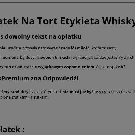
tek Na Tort Etykieta Whisky
s dowolny tekst na opłatku
ie urodzin
pozwala nam wyrazić
radość
i
miłość
, które czujemy.
ny moment
, by docenić
swoich bliskich
i wyrazić, jak bardzo jesteśmy z nic
by ten dzień stał się wyjątkowym wspomnieniem
! A jak to sprawić?
sPremium zna Odpowiedź❗️
liśmy produkty
dzięki którym tort
nie musi już
być
zwykłym ciastem z wbi
obione grafikami i figurkami.
łatek :