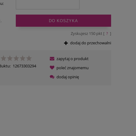
su:
.
DO KOSZYKA
Zyskujesz
150
pkt [
?
]
dodaj do przechowalni
zapytaj o produkt
duktu:
12673303294
poleć znajomemu
dodaj opinię