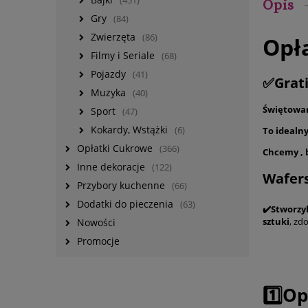
(451)
Opis
Gry
(84)
Zwierzęta
(86)
Opła
Filmy i Seriale
(68)
Pojazdy
(41)
✅Grati
Muzyka
(40)
Świętowan
Sport
(47)
Kokardy, Wstążki
(6)
To ideal
Opłatki Cukrowe
(366)
Chcemy , 
Inne dekoracje
(122)
Wafer
Przybory kuchenne
(66)
Dodatki do pieczenia
(63)
✔️Stworzy
sztuki
, zd
Nowości
Promocje
1️⃣Op