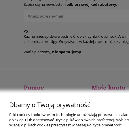
Zapisz się na newsletter i
odbierz swój kod rabatowy
.
PS
Raz na miesiąc-dwa wpadnie Ci do skrzynki krótki liścik. A w n
cukiernicze p
Wafle pieczemy,
nie spamujemy
Pomoc
Moje konto
Zwroty i reklamacje
Twoje zamówienia
Dbamy o Twoją prywatność
Regulaminy
Ustawienia konta
Pliki cookies i pokrewne im technologie umożliwiają poprawne działa
Przechowalnia
do sklepu lub dostosować użycie plików do swoich preferencji, wybiera
Więcej o plikach cookies przeczytasz w naszej Polityce prywatności.