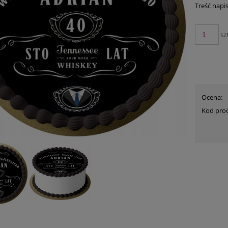
Treść napi
szt
Ocena:
Kod pro