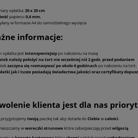
iary opłatka:
20 x 20 cm
bość
papieru
: 0,6 mm.
łany w formacie A4 do samodzielnego wycięcia
ażne informacje:
r opłatka jest
intensywniejszy
po nałożeniu na masę
atek należy położyć na tort nie wcześniej niż 2 godz. przed podaniem
atek
zaczyna się rozmazywać po około 6 godzinach
po nałożeniu na tort.
łatki jak i tusze posiadają świadectwa jakości oraz certyfikaty dopus
olenie klienta jest dla nas priory
przygotujemy
twoją
paczkę tak aby dotarła do
Ciebie
w
całości
.
ieszczamy w
woreczki strunowe
które zabezpieczają przed
wilgocią
owamy w
kopertę kartonową
która
chroni
opłatek przed
uszkodzeniem