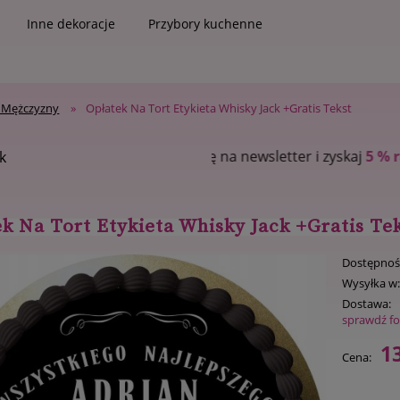
Inne dekoracje
Przybory kuchenne
 Mężczyzny
»
Opłatek Na Tort Etykieta Whisky Jack +Gratis Tekst
sletter i zyskaj
5 % rabatu
na pierwsze zakupy
k
k Na Tort Etykieta Whisky Jack +Gratis Te
Dostępnoś
Wysyłka w
Dostawa:
sprawdź f
13
Cena: