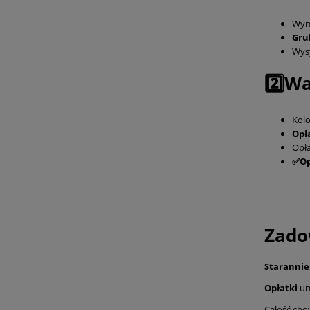
Wym
Gru
Wysy
2️⃣W
Kolo
Opł
Opł
✅Op
Zadow
Starannie
Opłatki
um
Całość ch