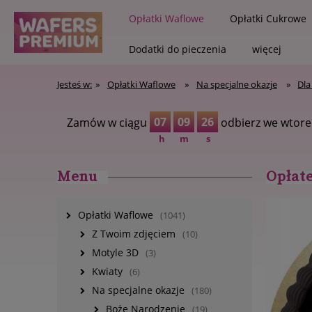
Opłatki Waflowe
Opłatki Cukrowe
Dodatki do pieczenia
więcej
Jesteś w:
»
Opłatki Waflowe
»
Na specjalne okazje
»
Dla
Zapisz się na new
07
09
25
Zamów w ciągu
odbierz we wtore
h
m
s
Menu
Opłate
Opłatki Waflowe
(1041)
Z Twoim zdjęciem
(10)
Motyle 3D
(3)
Kwiaty
(6)
Na specjalne okazje
(180)
Boże Narodzenie
(19)