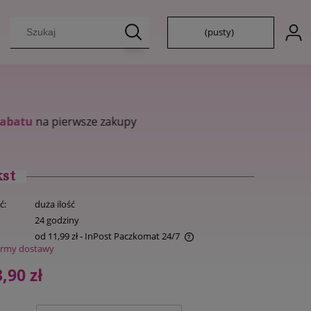
(pusty)
kst
ć:
duża ilość
:
24 godziny
od 11,99 zł
- InPost Paczkomat 24/7
ormy dostawy
Cena nie zawiera ewentualnych kosztów
,90 zł
płatności