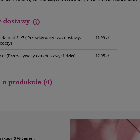
y dostawy
Cena nie zawiera ewentualnych
czkomat 24/7
( Przewidywany czas dostawy:
11,99 zł
kosztów płatności
oboczy)
rier
(Przewidywany czas dostawy: 1 dzień
12,95 zł
 o produkcie (0)
 zakupy
5 % taniej
.