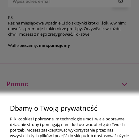
PS
Raz na miesiąc-dwa wpadnie Ci do skrzynki krótki liścik. A w nim:
nowości, promocje i cukiernicze pro-tipy. Oczywiście, w każdej
chwili możesz z niego zrezygnować. To łatwe.
Wafle pieczemy,
nie spamujemy
Pomoc
Moje konto
Dbamy o Twoją prywatność
Płatności i dostawa
Pliki cookies i pokrewne im technologie umożliwiają poprawne
działanie strony i pomagają nam dostosować ofertę do Twoich
Informacje
potrzeb. Możesz zaakceptować wykorzystanie przez nas
wszystkich tych plików i przejść do sklepu lub dostosować użycie