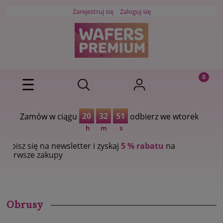
Zarejestruj się
Zaloguj się
20
32
51
Zamów w ciągu
odbierz we wtorek
h
m
s
ię na newsletter i zyskaj
5 % rabatu
na
e zakupy
Obrusy