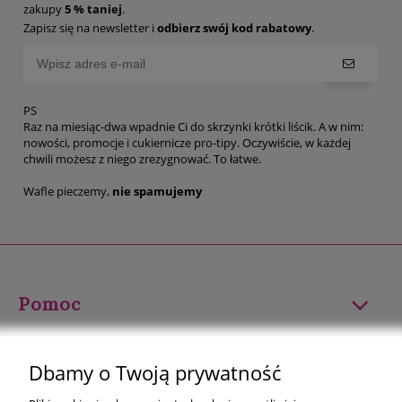
zakupy
5 % taniej
.
Zapisz się na newsletter i
odbierz swój kod rabatowy
.
PS
Raz na miesiąc-dwa wpadnie Ci do skrzynki krótki liścik. A w nim:
nowości, promocje i cukiernicze pro-tipy. Oczywiście, w każdej
chwili możesz z niego zrezygnować. To łatwe.
Wafle pieczemy,
nie spamujemy
Pomoc
Moje konto
Dbamy o Twoją prywatność
Płatności i dostawa