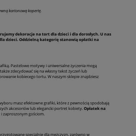
tywną kartonową kopertę.
ujemy dekoracje na tort dla dzieci i dla dorosłych. U nas
dla dzieci. Oddzielną kategorię stanowią opłatki na
grafiką. Pastelowe motywy i uniwersalne życzenia mogą
akże zdecydować się na własny tekst życzeń lub
orowanie kobiecego tortu. W naszym sklepie znajdziesz
wyboru masz efektowne grafiki, które z pewnością spodobają
cych akcesoriów lub elegancki portret kobiety.
Opłatek na
 i zaproszonym gościom.
 przygotowane specjalnie dla mężczyzn, zarówno w