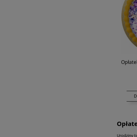
Opłate
D
Opłatek
Urodziny to