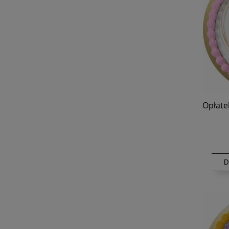
Opłatek
D