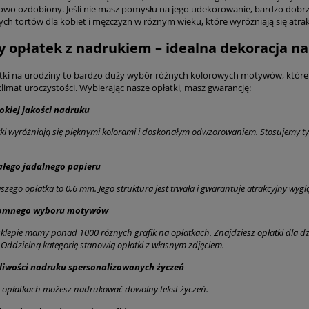
owo ozdobiony. Jeśli nie masz pomysłu na jego udekorowanie, bardzo dobrze t
ch tortów dla kobiet i mężczyzn w różnym wieku, które wyróżniają się atr
y opłatek z nadrukiem – idealna dekoracja na
tki na urodziny to bardzo duży wybór różnych kolorowych motywów, które p
limat uroczystości. Wybierając nasze opłatki, masz gwarancję:
kiej jakości nadruku
ki wyróżniają się pięknymi kolorami i doskonałym odwzorowaniem. Stosujemy tylk
ałego jadalnego papieru
zego opłatka to 0,6 mm. Jego struktura jest trwała i gwarantuje atrakcyjny wyglą
omnego wyboru motywów
lepie mamy ponad 1000 różnych grafik na opłatkach. Znajdziesz opłatki dla dzie
 Oddzielną kategorię stanowią opłatki z własnym zdjęciem.
liwości nadruku spersonalizowanych życzeń
 opłatkach możesz nadrukować dowolny tekst życzeń.