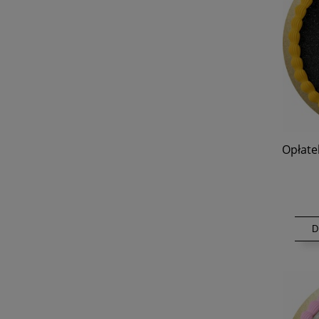
Opłate
D