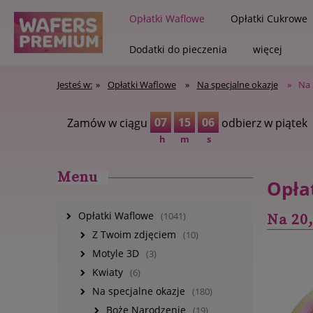
Opłatki Waflowe
Opłatki Cukrowe
Dodatki do pieczenia
więcej
Jesteś w:
»
Opłatki Waflowe
»
Na specjalne okazje
»
Na 
Zapisz się na newsletter i zyska
Wybier
07
15
05
Zamów w ciągu
odbierz w piątek
h
m
s
Menu
Opłat
Opłatki Waflowe
(1041)
Na 20,
Z Twoim zdjęciem
(10)
Motyle 3D
(3)
Kwiaty
(6)
Na specjalne okazje
(180)
Boże Narodzenie
(19)