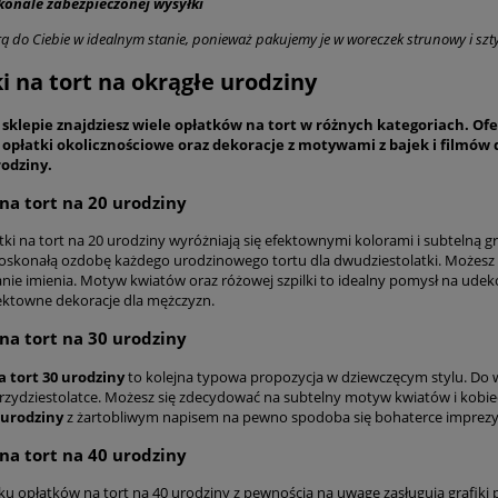
konale zabezpieczonej wysyłki
rą do Ciebie w idealnym stanie, ponieważ pakujemy je w woreczek strunowy i sz
i na tort na okrągłe urodziny
klepie znajdziesz wiele opłatków na tort w różnych kategoriach. Ofer
 opłatki okolicznościowe oraz dekoracje z motywami z bajek i filmów 
rodziny.
na tort na 20 urodziny
tki na tort na 20 urodziny wyróżniają się efektownymi kolorami i subtelną 
oskonałą ozdobę każdego urodzinowego tortu dla dwudziestolatki. Możesz t
ie imienia. Motyw kwiatów oraz różowej szpilki to idealny pomysł na udek
ektowne dekoracje dla mężczyzn.
na tort na 30 urodziny
 tort 30 urodziny
to kolejna typowa propozycja w dziewczęcym stylu. Do 
 trzydziestolatce. Możesz się zdecydować na subtelny motyw kwiatów i kobie
 urodziny
z żartobliwym napisem na pewno spodoba się bohaterce imprezy
na tort na 40 urodziny
u opłatków na tort na 40 urodziny z pewnością na uwagę zasługują grafiki