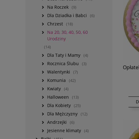
Na Roczek
(9)
Dla Dziadka i Babci
(6)
Chrzest
(18)
Na 20, 30, 40, 50, 60
Urodziny
(14)
Dla Taty i Mamy
(4)
Rocznica Ślubu
(3)
Opłate
Walentynki
(7)
Komunia
(42)
Kwiaty
(4)
Halloween
(13)
D
Dla Kobiety
(25)
Dla Mężczyzny
(12)
Andrzejki
(6)
Jesienne klimaty
(4)
Bajki