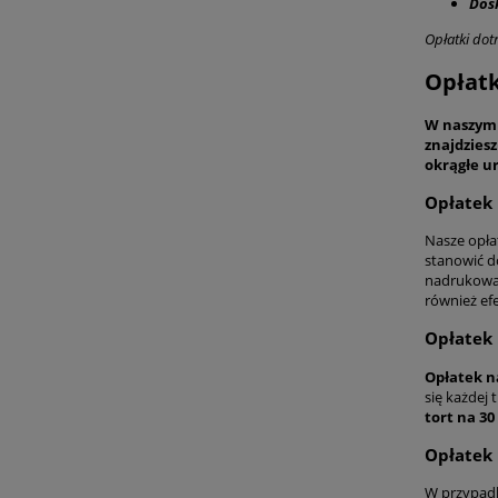
Dos
Opłatki dot
Opłatk
W naszym s
znajdziesz
okrągłe u
Opłatek 
Nasze opła
stanowić d
nadrukowan
również ef
Opłatek 
Opłatek na
się każdej
tort na 30
Opłatek 
W przypadk