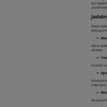
być wyjątk
urodzinowy
Jadaln
Nasze opła
wpisują w k
Wyso
Nasze opłat
zdrowia.
Trw
Grubość nas
Ogr
W naszym sk
i mężczyzn.
Moż
Na naszych