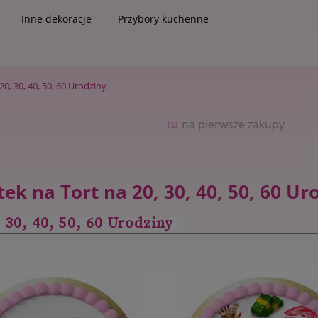
Inne dekoracje
Przybory kuchenne
20, 30, 40, 50, 60 Urodziny
j
aj spośród
5 % rabatu
1000+
na pierwsze zakupy
wzorów opłatków
ek na Tort na 20, 30, 40, 50, 60 Ur
 30, 40, 50, 60 Urodziny