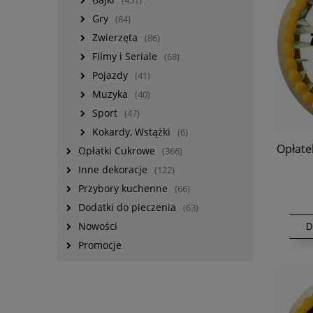
(451)
Gry
(84)
Zwierzęta
(86)
Filmy i Seriale
(68)
Pojazdy
(41)
Muzyka
(40)
Sport
(47)
Kokardy, Wstążki
(6)
Opłatek
Opłatki Cukrowe
(366)
Inne dekoracje
(122)
Przybory kuchenne
(66)
Dodatki do pieczenia
(63)
Nowości
D
Promocje