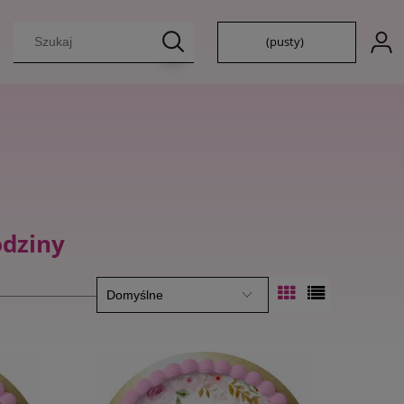
(pusty)
odziny