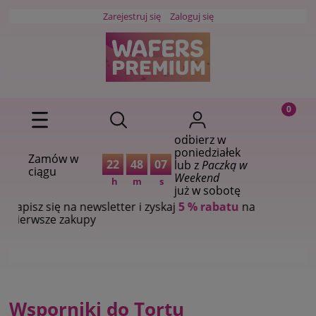
Zarejestruj się
Zaloguj się
odbierz w
poniedziałek
Zamów w
22
48
07
lub z
Paczką w
ciągu
Weekend
h
m
s
już w sobotę
pisz się na newsletter i zyskaj
5 % rabatu
na
erwsze zakupy
Wsporniki do Tortu