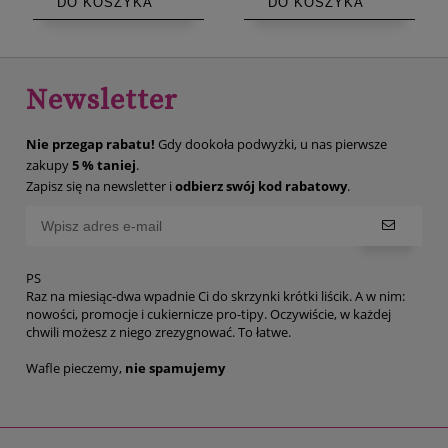
DO KOSZYKA
DO KOSZYKA
Newsletter
Nie przegap rabatu!
Gdy dookoła podwyżki, u nas pierwsze
zakupy
5 % taniej
.
Zapisz się na newsletter i
odbierz swój kod rabatowy
.
PS
Raz na miesiąc-dwa wpadnie Ci do skrzynki krótki liścik. A w nim:
nowości, promocje i cukiernicze pro-tipy. Oczywiście, w każdej
chwili możesz z niego zrezygnować. To łatwe.
Wafle pieczemy,
nie spamujemy