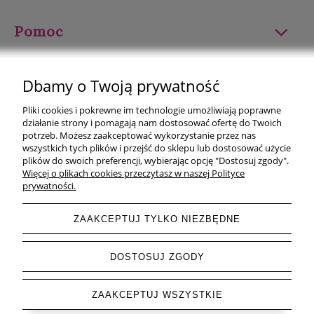
Pomoc
Moje konto
Dbamy o Twoją prywatność
Płatności i dostawa
Pliki cookies i pokrewne im technologie umożliwiają poprawne
działanie strony i pomagają nam dostosować ofertę do Twoich
Informacje
potrzeb. Możesz zaakceptować wykorzystanie przez nas
wszystkich tych plików i przejść do sklepu lub dostosować użycie
plików do swoich preferencji, wybierając opcję "Dostosuj zgody".
O nas
Więcej o plikach cookies przeczytasz w naszej Polityce
prywatności.
ZAAKCEPTUJ TYLKO NIEZBĘDNE
pokaż pełną wersję strony
DOSTOSUJ ZGODY
Sklep internetowy Shoper.pl
ZAAKCEPTUJ WSZYSTKIE