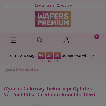
Zarejestruj się
Zaloguj się
04
29
37
Zamów w ciągu
odbierz we wtorek
h
m
s
% rabatu
na
Wydruk Cukrowy Dekoracja Opłatek
Na Tort Piłka Cristiano Ronaldo 13szt