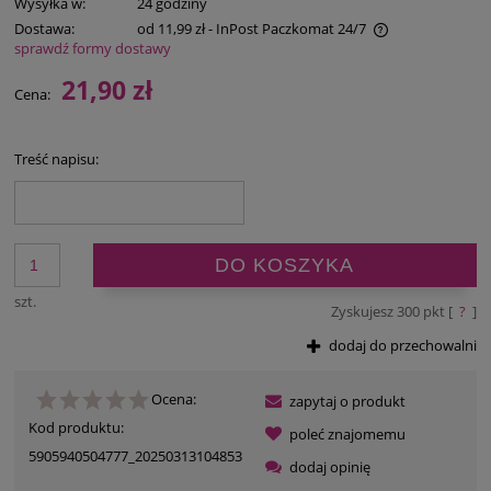
Wysyłka w:
24 godziny
Dostawa:
od 11,99 zł
- InPost Paczkomat 24/7
sprawdź formy dostawy
Cena nie zawiera ewentualnych kosztów płatności
21,90 zł
Cena:
Treść napisu:
DO KOSZYKA
szt.
Zyskujesz
300
pkt [
?
]
dodaj do przechowalni
Ocena:
zapytaj o produkt
Kod produktu:
poleć znajomemu
5905940504777_20250313104853
dodaj opinię