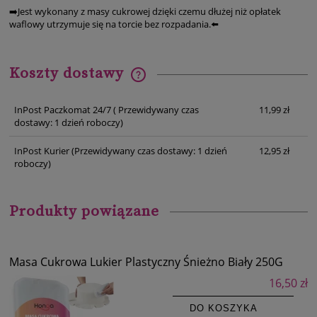
➡️Jest wykonany z masy cukrowej dzięki czemu dłużej niż opłatek
waflowy utrzymuje się na torcie bez rozpadania.⬅️
Koszty dostawy
Cena nie zawiera ewentualnych kosztów płatności
InPost Paczkomat 24/7
( Przewidywany czas
11,99 zł
dostawy: 1 dzień roboczy)
InPost Kurier
(Przewidywany czas dostawy: 1 dzień
12,95 zł
roboczy)
Produkty powiązane
Masa Cukrowa Lukier Plastyczny Śnieżno Biały 250G
16,50 zł
DO KOSZYKA