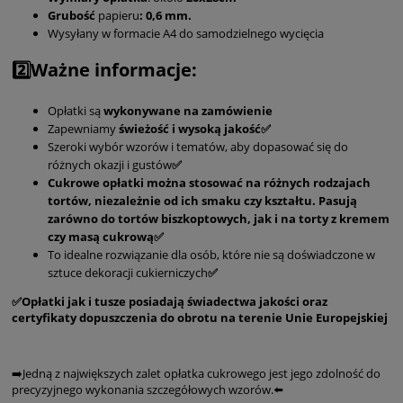
Grubość
papieru
: 0,6 mm.
Wysyłany w formacie A4 do samodzielnego wycięcia
2️⃣Ważne informacje:
Opłatki są
wykonywane na zamówienie
Zapewniamy
świeżość i wysoką jakość✅
Szeroki wybór wzorów i tematów, aby dopasować się do
różnych okazji i gustów
✅
Cukrowe opłatki można stosować na różnych rodzajach
tortów, niezależnie od ich smaku czy kształtu. Pasują
zarówno do tortów biszkoptowych, jak i na torty z kremem
czy masą cukrową✅
To idealne rozwiązanie dla osób, które nie są doświadczone w
sztuce dekoracji cukierniczych
✅
✅Opłatki jak i tusze posiadają świadectwa jakości oraz
certyfikaty dopuszczenia do obrotu na terenie Unie Europejskiej
➡️Jedną z największych zalet opłatka cukrowego jest jego zdolność do
precyzyjnego wykonania szczegółowych wzorów.⬅️