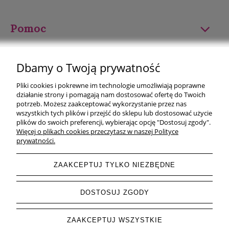
Pomoc
Moje konto
Dbamy o Twoją prywatność
Płatności i dostawa
Pliki cookies i pokrewne im technologie umożliwiają poprawne
działanie strony i pomagają nam dostosować ofertę do Twoich
Informacje
potrzeb. Możesz zaakceptować wykorzystanie przez nas
wszystkich tych plików i przejść do sklepu lub dostosować użycie
plików do swoich preferencji, wybierając opcję "Dostosuj zgody".
O nas
Więcej o plikach cookies przeczytasz w naszej Polityce
prywatności.
ZAAKCEPTUJ TYLKO NIEZBĘDNE
pokaż pełną wersję strony
DOSTOSUJ ZGODY
Sklep internetowy Shoper.pl
ZAAKCEPTUJ WSZYSTKIE