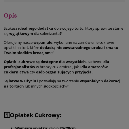
Opis
Szukasz
idealnego dodatku
do swojego tortu, który sprawi, że stanie
się
wyjątkowym
dla solenizanta❓
Oferujemy nasze
wspaniałe
, wykonane na zamówienie cukrowe
opłatki na tort, które
dodadzą niepowtarzalnego uroku i smaku
Twoim słodkim kreacjom
✅
Opłatki cukrowe są dostępne dla wszystkich
, zarówno
dla
profesjonalistów
w branży cukierniczej, jak i
dla amatorów
cukiernictwa
czy
osób organizujących przyjęcia.
Są
łatwe w użyciu
i pozwalają na tworzenie
wspaniałych dekoracji
na tortach
lub innych słodkościach✅
1️⃣Opłatek Cukrowy:
Wymiary opłatka
: około
20x28cm