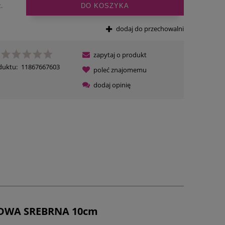
.
DO KOSZYKA
dodaj do przechowalni
zapytaj o produkt
duktu:
11867667603
poleć znajomemu
dodaj opinię
DWA SREBRNA 10cm