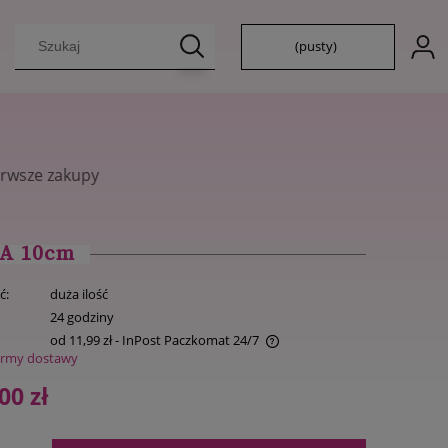
(pusty)
A 10cm
ć:
duża ilość
:
24 godziny
od 11,99 zł
- InPost Paczkomat 24/7
ormy dostawy
Cena nie zawiera ewentualnych kosztów
00 zł
płatności