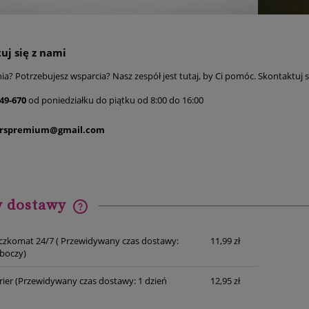
uj się z nami
a? Potrzebujesz wsparcia? Nasz zespół jest tutaj, by Ci pomóc. Skontaktuj s
49-670
od poniedziałku do piątku od 8:00 do 16:00
rspremium@gmail.com
y dostawy
Cena nie zawiera ewentualnych
czkomat 24/7
( Przewidywany czas dostawy:
11,99 zł
kosztów płatności
oboczy)
rier
(Przewidywany czas dostawy: 1 dzień
12,95 zł