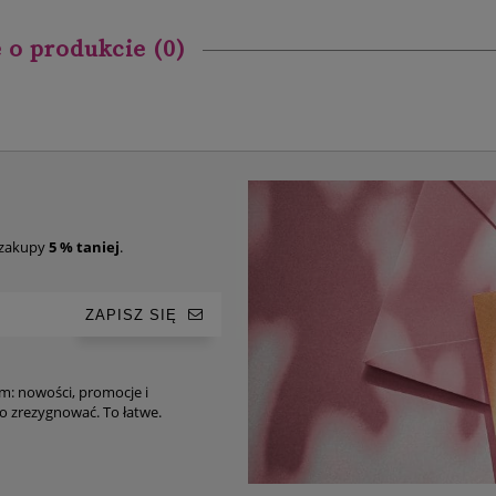
 o produkcie (0)
 zakupy
5 % taniej
.
ZAPISZ SIĘ
im: nowości, promocje i
ro-tipy. Oczywiście, w każdej chwili możesz z niego zrezygnować. To łatwe.