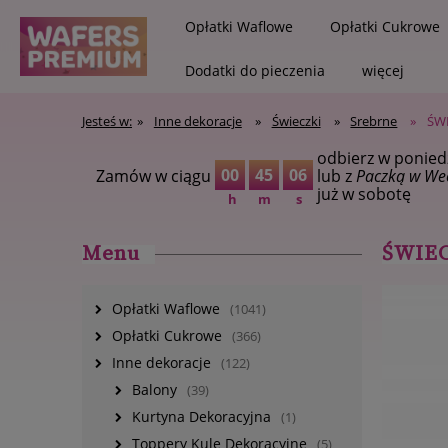
Opłatki Waflowe
Opłatki Cukrowe
Dodatki do pieczenia
więcej
Jesteś w:
»
Inne dekoracje
»
Świeczki
»
Srebrne
»
ŚW
odbierz w ponied
Zapisz się na newsletter i z
00
45
05
Zamów w ciągu
lub z
Paczką w We
już w sobotę
h
m
s
Menu
ŚWIE
Opłatki Waflowe
(1041)
Opłatki Cukrowe
(366)
Inne dekoracje
(122)
Balony
(39)
Kurtyna Dekoracyjna
(1)
Toppery Kule Dekoracyjne
(5)