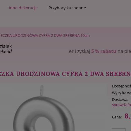
Inne dekoracje
Przybory kuchenne
IECZKA URODZINOWA CYFRA 2 DWA SREBRNA 10cm
ziałek
yskaj
5 % rabatu
na pierwsze zakupy
ekend
CZKA URODZINOWA CYFRA 2 DWA SREBRN
Dostępnoś
Wysyłka w
Dostawa:
sprawdź f
8,
Cena: