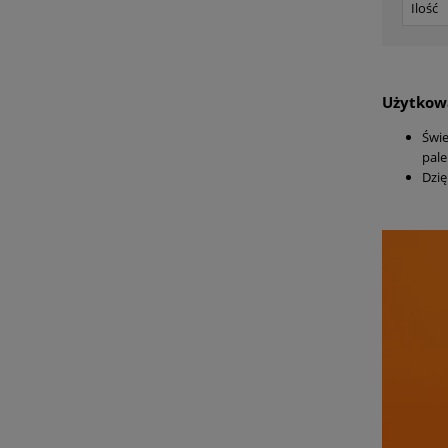
Ilość
Użytkowa
Świe
pale
Dzię