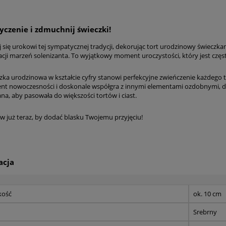
yczenie i zdmuchnij świeczki!
 się urokowi tej sympatycznej tradycji, dekorując tort urodzinowy świeczka
zacji marzeń solenizanta. To wyjątkowy moment uroczystości, który jest czę
zka urodzinowa w kształcie cyfry stanowi perfekcyjne zwieńczenie każdego
nt nowoczesności i doskonale współgra z innymi elementami ozdobnymi, doda
na, aby pasowała do większości tortów i ciast.
 już teraz, by dodać blasku Twojemu przyjęciu!
acja
kość
ok. 10 cm
Srebrny