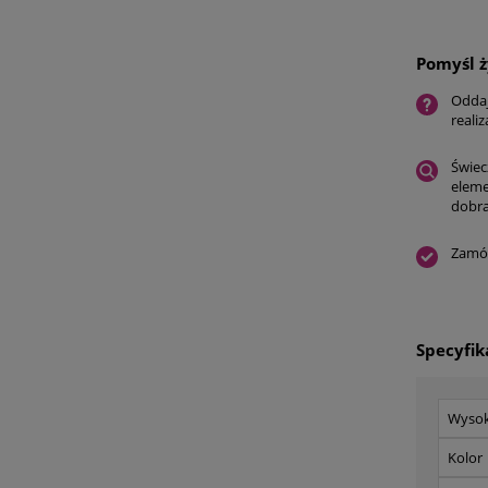
Pomyśl ż
Oddaj
reali
Świec
eleme
dobra
Zamów
Specyfik
Wyso
Kolor