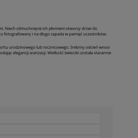
mi. Niech zdmuchnięcie ich płomieni otworzy drzwi do
sto fotografowany i na długo zapada w pamięć uczestników.
 tortu urodzinowego lub rocznicowego. Srebrny odcień wnosi
jąc elegancji aranżacji. Wielkość świeczki została starannie