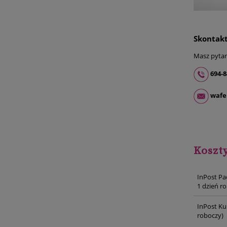
Skontakt
Masz pytani
694-8
wafe
Koszt
InPost Pa
1 dzień r
InPost Ku
roboczy)