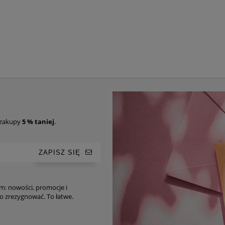
 zakupy
5 % taniej
.
ZAPISZ SIĘ
im: nowości, promocje i
ro-tipy. Oczywiście, w każdej chwili możesz z niego zrezygnować. To łatwe.