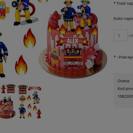
*
Treść nap
Kolor napi
szt
*
- Pole w
Ocena:
Kod pro
1082292