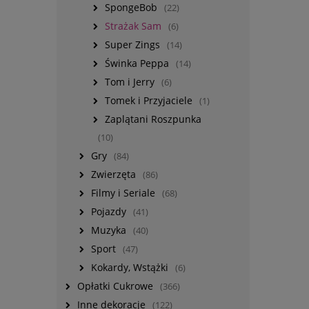
SpongeBob
(22)
Strażak Sam
(6)
Super Zings
(14)
Świnka Peppa
(14)
Tom i Jerry
(6)
Tomek i Przyjaciele
(1)
Zaplątani Roszpunka
(10)
Gry
(84)
Zwierzęta
(86)
Filmy i Seriale
(68)
Pojazdy
(41)
Muzyka
(40)
Sport
(47)
Kokardy, Wstążki
(6)
Opłatki Cukrowe
(366)
Inne dekoracje
(122)