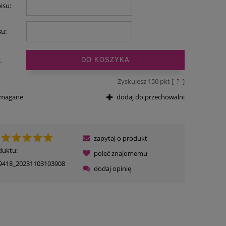
isu:
su:
.
DO KOSZYKA
Zyskujesz
150
pkt [
?
]
ymagane
dodaj do przechowalni
zapytaj o produkt
duktu:
poleć znajomemu
9418_20231103103908
dodaj opinię