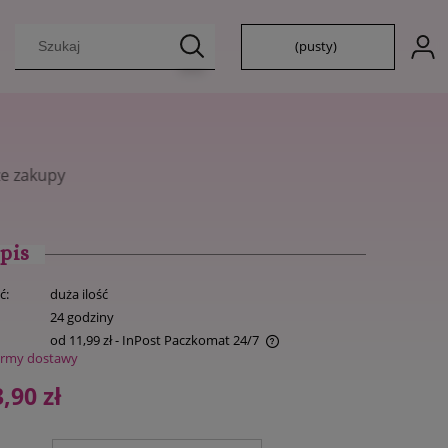
(pusty)
pis
ć:
duża ilość
:
24 godziny
od 11,99 zł
- InPost Paczkomat 24/7
ormy dostawy
Cena nie zawiera ewentualnych kosztów
,90 zł
płatności