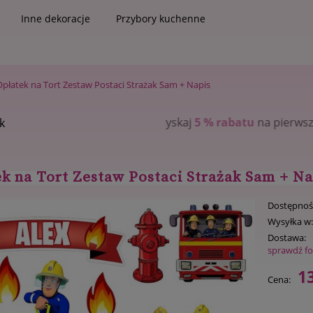
Inne dekoracje
Przybory kuchenne
Opłatek na Tort Zestaw Postaci Strażak Sam + Napis
r i zyskaj
5 % rabatu
na pierwsze zakupy
k
k na Tort Zestaw Postaci Strażak Sam + Na
Dostępnoś
Wysyłka w
Dostawa:
sprawdź f
13
Cena: