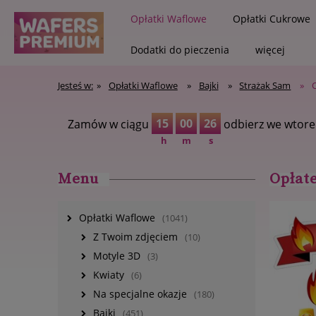
Opłatki Waflowe
Opłatki Cukrowe
Dodatki do pieczenia
więcej
Jesteś w:
»
Opłatki Waflowe
»
Bajki
»
Strażak Sam
»
Zapisz się na newslette
15
00
25
Zamów w ciągu
odbierz we wtore
h
m
s
Menu
Opłate
Opłatki Waflowe
(1041)
Z Twoim zdjęciem
(10)
Motyle 3D
(3)
Kwiaty
(6)
Na specjalne okazje
(180)
Bajki
(451)