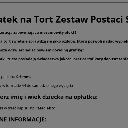
atek na Tort Zestaw Postaci 
koracja zapewniająca niesamowity efekt❗️
na tort świetnie sprawdzą się jako ozdoba, która pozwoli nadać wypie
oże odzwierciedlać bowiem dowolną grafikę❗️
ak i tusze posiadają świadectwa jakości oraz certyfikaty dopuszczeni
ć
papieru
: 0,6 mm.
y w formacie A4 do samodzielnego wycięcia
rz imię i wiek dziecka na opłatku:
sz
w treść napisu: np. "
Maciek 5
"
NE INFORMACJE: