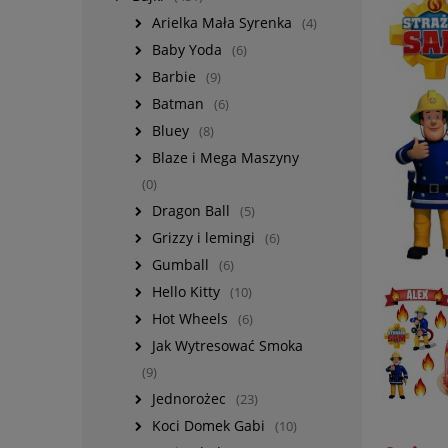
Arielka Mała Syrenka
(4)
Baby Yoda
(6)
Barbie
(9)
Batman
(6)
Bluey
(8)
Blaze i Mega Maszyny
(0)
Dragon Ball
(5)
Grizzy i lemingi
(6)
Gumball
(6)
Hello Kitty
(10)
Hot Wheels
(6)
Jak Wytresować Smoka
(9)
Jednorożec
(23)
Koci Domek Gabi
(10)