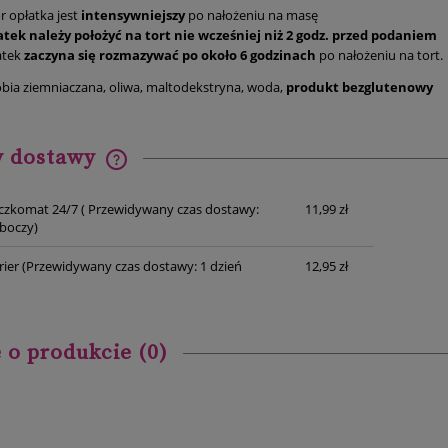
r opłatka jest
intensywniejszy
po nałożeniu na masę
atek należy położyć na tort nie wcześniej niż 2 godz. przed podaniem
atek
zaczyna się rozmazywać po około 6 godzinach
po nałożeniu na tort.
obia ziemniaczana, oliwa, maltodekstryna, woda,
produkt bezglutenowy
y dostawy
Cena nie zawiera ewentualnych
czkomat 24/7
( Przewidywany czas dostawy:
11,99 zł
kosztów płatności
oboczy)
rier
(Przewidywany czas dostawy: 1 dzień
12,95 zł
 o produkcie (0)