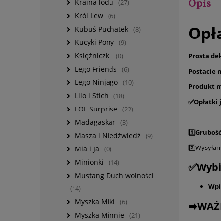
Kraina lodu
Opis
(27)
Król Lew
(6)
Opł
Kubuś Puchatek
(8)
Kucyki Pony
(9)
Księżniczki
Prosta de
(0)
Lego Friends
(6)
Postacie 
Lego Ninjago
(10)
Produkt m
Lilo i Stich
(18)
✅Opłatki j
LOL Surprise
(22)
Madagaskar
(3)
1️⃣Gruboś
Masza i Niedźwiedź
(9)
2️⃣Wysyłan
Mia i Ja
(0)
Minionki
(14)
✅Wybie
Mustang Duch wolności
Wpi
(14)
Myszka Miki
(6)
➡️WAŻ
Myszka Minnie
(21)