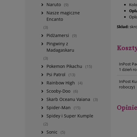
Naruto
Kolo
(9)
Opł
Nasze magiczne
Opł
Encanto
Skład:
skr
(3)
Pidżamersi
(9)
Pingwiny z
Koszt
Madagaskaru
(3)
InPost Pa
Pokemon Pikachu
(15)
1 dzień r
Psi Patrol
(13)
InPost Ku
Rainbow High
(4)
roboczy)
Scooby-Doo
(6)
Skarb Oceanu Vaiana
(3)
Opinie
Spider-Man
(15)
Spidey i Super Kumple
(2)
Sonic
(5)