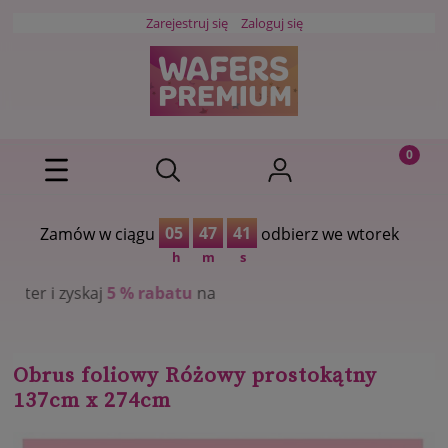
Zarejestruj się
Zaloguj się
05
47
41
Zamów w ciągu
odbierz we wtorek
h
m
s
skaj
5 % rabatu
na
Obrus foliowy Różowy prostokątny
137cm x 274cm