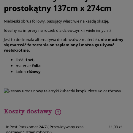
prostokątny 137cm x 274cm
Niebieski obrus foliowy, pasujący właściwie na każdą okazję.
Idealny na imprezy na roczek dla dziewczynki i wiele innych :)
Jest to doskonała alternatywa do obrusów z materiału,
nie musimy
się martwić że zostanie on zaplamiony i można go używać
wielokrotnie.
ilość:
1 szt,
materiał:
folia
kolor:
różowy
Koszty dostawy
Cena nie zawiera ewentualnych kosztów płatności
InPost Paczkomat 24/7
( Przewidywany czas
11,99 zł
dostawy: 1 dzień roboczy)