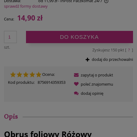
Dostawa:
od 11,99 zł
- InPost Paczkomat 24/7
sprawdź formy dostawy
Cena nie zawiera ewentualnych kosztów płatności
14,90 zł
Cena:
DO KOSZYKA
szt.
Zyskujesz
150
pkt [
?
]
dodaj do przechowalni
Ocena:
zapytaj o produkt
Kod produktu:
8756914359353
poleć znajomemu
dodaj opinię
Opis
Obrus foliowy Różowy