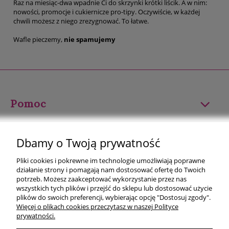
Raz na miesiąc-dwa wpadnie Ci do skrzynki krótki liścik. A w nim:
nowości, promocje i cukiernicze pro-tipy. Oczywiście, w każdej
chwili możesz z niego zrezygnować. To łatwe.
Wafle pieczemy,
nie spamujemy
Pomoc
Moje konto
Dbamy o Twoją prywatność
Płatności i dostawa
Pliki cookies i pokrewne im technologie umożliwiają poprawne
działanie strony i pomagają nam dostosować ofertę do Twoich
Informacje
potrzeb. Możesz zaakceptować wykorzystanie przez nas
wszystkich tych plików i przejść do sklepu lub dostosować użycie
plików do swoich preferencji, wybierając opcję "Dostosuj zgody".
O nas
Więcej o plikach cookies przeczytasz w naszej Polityce
prywatności.