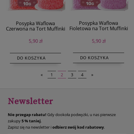
Posypka Waflowa
Posypka Waflowa
Fioletowa na Tort Muffinki
Czerwona na Tort Muffinki
10g
10g
5,90 zł
5,90 zł
DO KOSZYKA
DO KOSZYKA
«
1
2
3
4
»
Newsletter
Nie przegap rabatu!
Gdy dookoła podwyżki, u nas pierwsze
zakupy
5 % taniej
.
Zapisz się na newsletter i
odbierz swój kod rabatowy
.