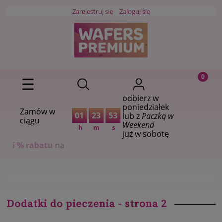
Zarejestruj się
Zaloguj się
odbierz w
poniedziałek
Zamów w
01
23
52
lub z
Paczką w
ciągu
Weekend
h
m
s
już w sobotę
a
Dodatki do pieczenia - strona 2