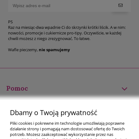
PS
Raz na miesiąc-dwa wpadnie Ci do skrzynki krótki liścik. A w nim:
nowości, promocje i cukiernicze pro-tipy. Oczywiście, w każdej
chwili możesz z niego zrezygnować. To łatwe.
Wafle pieczemy,
nie spamujemy
Pomoc
Moje konto
Dbamy o Twoją prywatność
Płatności i dostawa
Pliki cookies i pokrewne im technologie umożliwiają poprawne
działanie strony i pomagają nam dostosować ofertę do Twoich
Informacje
potrzeb. Możesz zaakceptować wykorzystanie przez nas