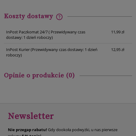
Koszty dostawy
Cena nie zawiera ewentualnych kosztów płatności
InPost Paczkomat 24/7
( Przewidywany czas
11,99 zł
dostawy: 1 dzień roboczy)
InPost Kurier
(Przewidywany czas dostawy: 1 dzień
12,95 zł
roboczy)
Opinie o produkcie (0)
Newsletter
Nie przegap rabatu!
Gdy dookoła podwyżki, u nas pierwsze
zakupy
5 % taniej
.