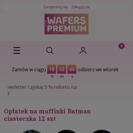
Zarejestruj się
Zaloguj się
18
53
44
Zamów w ciągu
odbierz we wtorek
h
m
s
yskaj
5 % rabatu
na
Opłatek na muffinki Batman
ciasteczka 12 szt