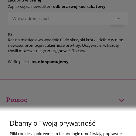
Zapisz się na newsletter i
odbierz swój kod rabatowy
.
PS
Raz na miesiąc-dwa wpadnie Ci do skrzynki krótki liścik. A w nim:
nowości, promocje i cukiernicze pro-tipy. Oczywiście, w każdej
chwili możesz z niego zrezygnować. To łatwe.
Wafle pieczemy,
nie spamujemy
Pomoc
Moje konto
Dbamy o Twoją prywatność
Płatności i dostawa
Pliki cookies i pokrewne im technologie umożliwiają poprawne