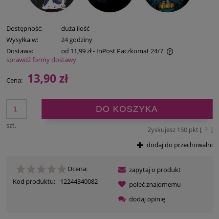
Dostępność:
duża ilość
Wysyłka w:
24 godziny
Dostawa:
od 11,99 zł
- InPost Paczkomat 24/7
sprawdź formy dostawy
Cena nie zawiera ewentualnych kosztów płatności
13,90 zł
Cena:
DO KOSZYKA
szt.
Zyskujesz
150
pkt [
?
]
dodaj do przechowalni
Ocena:
zapytaj o produkt
Kod produktu:
12244340082
poleć znajomemu
dodaj opinię