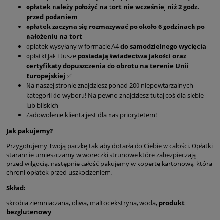
opłatek należy położyć na tort nie wcześniej niż 2 godz.
przed podaniem
opłatek zaczyna się rozmazywać po około 6 godzinach po
nałożeniu na tort
opłatek wysyłany w formacie A4
do samodzielnego wycięcia
opłatki jak i tusze
posiadają świadectwa jakości oraz
certyfikaty dopuszczenia do obrotu na terenie Unii
Europejskiej
✅
Na naszej stronie znajdziesz ponad 200 niepowtarzalnych
kategorii do wyboru! Na pewno znajdziesz tutaj coś dla siebie
lub bliskich
Zadowolenie klienta jest dla nas priorytetem!
Jak pakujemy?
Przygotujemy Twoją paczkę tak aby dotarła do Ciebie w całości. Opłatki
starannie umieszczamy w woreczki strunowe które zabezpieczają
przed wilgocią, następnie całość pakujemy w kopertę kartonową, która
chroni opłatek przed uszkodzeniem.
Skład:
skrobia ziemniaczana, oliwa, maltodekstryna, woda,
produkt
bezglutenowy