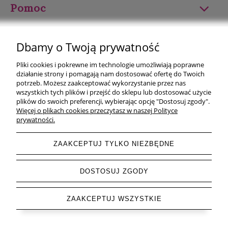
Pomoc
Moje konto
Dbamy o Twoją prywatność
Płatności i dostawa
Pliki cookies i pokrewne im technologie umożliwiają poprawne
działanie strony i pomagają nam dostosować ofertę do Twoich
Informacje
potrzeb. Możesz zaakceptować wykorzystanie przez nas
wszystkich tych plików i przejść do sklepu lub dostosować użycie
plików do swoich preferencji, wybierając opcję "Dostosuj zgody".
O nas
Więcej o plikach cookies przeczytasz w naszej Polityce
prywatności.
ZAAKCEPTUJ TYLKO NIEZBĘDNE
pokaż pełną wersję strony
DOSTOSUJ ZGODY
Sklep internetowy Shoper.pl
ZAAKCEPTUJ WSZYSTKIE