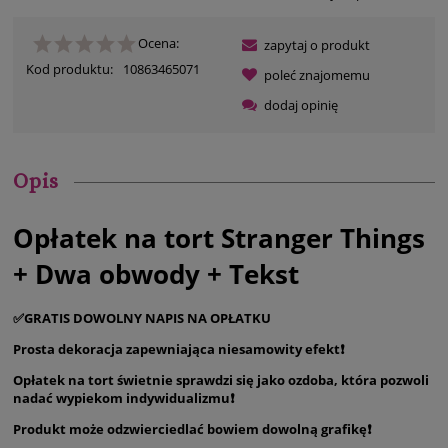
Ocena:
zapytaj o produkt
Kod produktu:
10863465071
poleć znajomemu
dodaj opinię
Opis
Opłatek na tort Stranger Things
+ Dwa obwody + Tekst
✅GRATIS DOWOLNY NAPIS NA OPŁATKU
Prosta dekoracja zapewniająca niesamowity efekt❗️
Opłatek na tort świetnie sprawdzi się jako ozdoba, która pozwoli
nadać wypiekom indywidualizmu❗️
Produkt może odzwierciedlać bowiem dowolną grafikę❗️