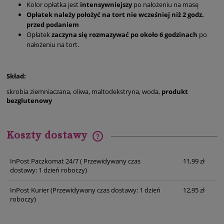
Kolor opłatka jest
intensywniejszy
po nałożeniu na masę
Opłatek należy położyć na tort nie wcześniej niż 2 godz.
przed podaniem
Opłatek
zaczyna się rozmazywać po około 6 godzinach
po
nałożeniu na tort.
Skład:
skrobia ziemniaczana, oliwa, maltodekstryna, woda,
produkt
bezglutenowy
Koszty dostawy
Cena nie zawiera ewentualnych kosztów płatności
InPost Paczkomat 24/7
( Przewidywany czas
11,99 zł
dostawy: 1 dzień roboczy)
InPost Kurier
(Przewidywany czas dostawy: 1 dzień
12,95 zł
roboczy)