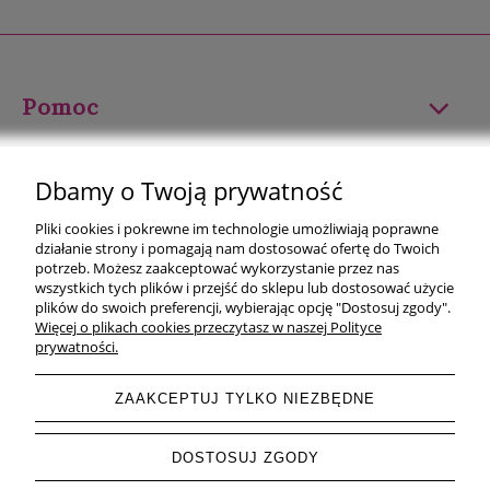
Pomoc
Moje konto
Dbamy o Twoją prywatność
Płatności i dostawa
Pliki cookies i pokrewne im technologie umożliwiają poprawne
działanie strony i pomagają nam dostosować ofertę do Twoich
Informacje
potrzeb. Możesz zaakceptować wykorzystanie przez nas
wszystkich tych plików i przejść do sklepu lub dostosować użycie
plików do swoich preferencji, wybierając opcję "Dostosuj zgody".
O nas
Więcej o plikach cookies przeczytasz w naszej Polityce
prywatności.
ZAAKCEPTUJ TYLKO NIEZBĘDNE
pokaż pełną wersję strony
DOSTOSUJ ZGODY
Sklep internetowy Shoper.pl