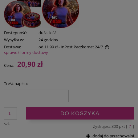
Dostępność:
duża ilość
Wysyłka w:
24 godziny
Dostawa:
od 11,99 zł
- InPost Paczkomat 24/7
sprawdź formy dostawy
Cena nie zawiera ewentualnych kosztów płatności
20,90 zł
Cena:
Treść napisu:
DO KOSZYKA
szt.
Zyskujesz
300
pkt [
?
]
dodaj do przechowalni