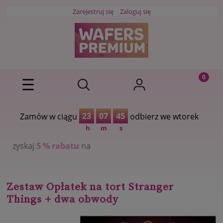
Zarejestruj się
Zaloguj się
23
07
44
Zamów w ciągu
odbierz we wtorek
h
m
s
rabatu
na
Zestaw Opłatek na tort Stranger
Things + dwa obwody