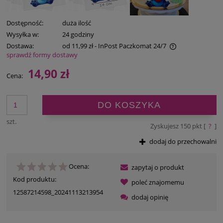
Dostępność:
duża ilość
Wysyłka w:
24 godziny
Dostawa:
od 11,99 zł
- InPost Paczkomat 24/7
sprawdź formy dostawy
Cena nie zawiera ewentualnych kosztów płatności
14,90 zł
Cena:
DO KOSZYKA
szt.
Zyskujesz
150
pkt [
?
]
dodaj do przechowalni
Ocena:
zapytaj o produkt
Kod produktu:
poleć znajomemu
12587214598_20241113213954
dodaj opinię