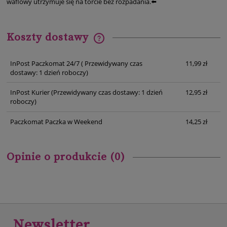
waflowy utrzymuje się na torcie bez rozpadania.⬅️
Koszty dostawy
Cena nie zawiera ewentualnych kosztów płatności
InPost Paczkomat 24/7
( Przewidywany czas
11,99 zł
dostawy: 1 dzień roboczy)
InPost Kurier
(Przewidywany czas dostawy: 1 dzień
12,95 zł
roboczy)
Paczkomat Paczka w Weekend
14,25 zł
Opinie o produkcie (0)
Newsletter