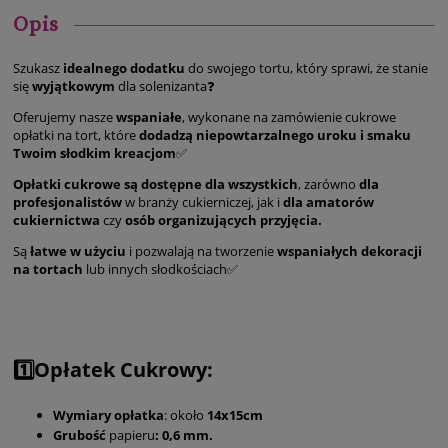
Opis
Szukasz
idealnego dodatku
do swojego tortu, który sprawi, że stanie
się
wyjątkowym
dla solenizanta❓
Oferujemy nasze
wspaniałe
, wykonane na zamówienie cukrowe
opłatki na tort, które
dodadzą niepowtarzalnego uroku i smaku
Twoim słodkim kreacjom
✅
Opłatki cukrowe są dostępne dla wszystkich
, zarówno
dla
profesjonalistów
w branży cukierniczej, jak i
dla amatorów
cukiernictwa
czy
osób organizujących przyjęcia.
Są
łatwe w użyciu
i pozwalają na tworzenie
wspaniałych dekoracji
na tortach
lub innych słodkościach✅
1️⃣Opłatek Cukrowy:
Wymiary opłatka
: około
14x15cm
Grubość
papieru
: 0,6 mm.