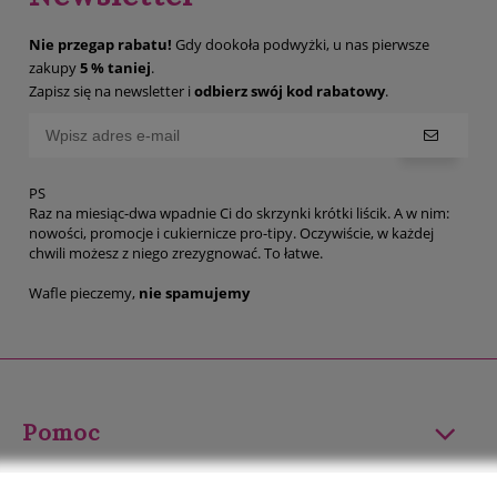
Nie przegap rabatu!
Gdy dookoła podwyżki, u nas pierwsze
zakupy
5 % taniej
.
Zapisz się na newsletter i
odbierz swój kod rabatowy
.
PS
Raz na miesiąc-dwa wpadnie Ci do skrzynki krótki liścik. A w nim:
nowości, promocje i cukiernicze pro-tipy. Oczywiście, w każdej
chwili możesz z niego zrezygnować. To łatwe.
Wafle pieczemy,
nie spamujemy
Pomoc
Moje konto