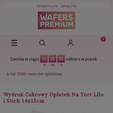
Zarejestruj się
Zaloguj się
15
25
52
Zamów w ciągu
odbierz w piątek
h
m
s
00+
wzorów opłatków
Wydruk Cukrowy Opłatek Na Tort Lilo
i Stich 14x15cm