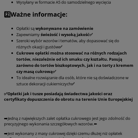
Wysyłany w formacie A5 do samodzielnego wycięcia
2️⃣Ważne informacje:
Opłatki są
wykonywane na zamówienie
Zapewniamy
świeżość i wysoką jakość✅
Szeroki wybór wzorów i tematów, aby dopasować się do
różnych okazji i gustów
✅
Cukrowe opłatki można stosować na różnych rodzajach
tortów, niezależnie od ich smaku czy kształtu. Pasują
zarówno do tortów biszkoptowych, jak i na torty z kremem
czy masą cukrową✅
To idealne rozwiązanie dla osób, które nie są doświadczone w
sztuce dekoracji cukierniczych
✅
✅Opłatki jak i tusze posiadają świadectwa jakości oraz
certyfikaty dopuszczenia do obrotu na terenie Unie Europejskiej
➡️Jedną z największych zalet opłatka cukrowego jest jego zdolność do
precyzyjnego wykonania szczegółowych wzorów.⬅️
➡️Jest wykonany z masy cukrowej dzięki czemu dłużej niż opłatek