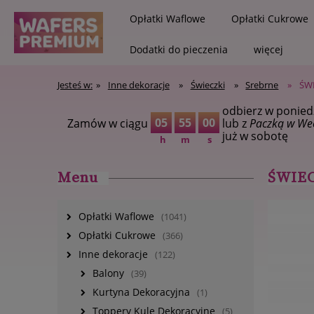
Opłatki Waflowe
Opłatki Cukrowe
Dodatki do pieczenia
więcej
Jesteś w:
»
Inne dekoracje
»
Świeczki
»
Srebrne
»
ŚW
odbierz w ponied
Zapisz się na newsletter i
05
54
59
Zamów w ciągu
lub z
Paczką w We
już w sobotę
h
m
s
Menu
ŚWIE
Opłatki Waflowe
(1041)
Opłatki Cukrowe
(366)
Inne dekoracje
(122)
Balony
(39)
Kurtyna Dekoracyjna
(1)
Toppery Kule Dekoracyjne
(5)