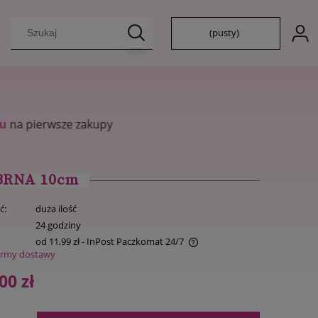
(pusty)
BRNA 10cm
ć:
duża ilość
:
24 godziny
od 11,99 zł
- InPost Paczkomat 24/7
ormy dostawy
Cena nie zawiera ewentualnych kosztów
00 zł
płatności