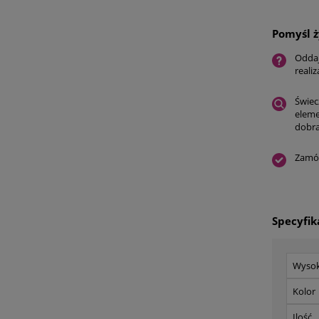
Pomyśl ż
Oddaj
reali
Świec
eleme
dobra
Zamów
Specyfik
Wyso
Kolor
Ilość