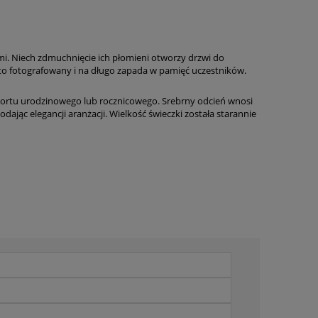
mi. Niech zdmuchnięcie ich płomieni otworzy drzwi do
sto fotografowany i na długo zapada w pamięć uczestników.
 tortu urodzinowego lub rocznicowego. Srebrny odcień wnosi
jąc elegancji aranżacji. Wielkość świeczki została starannie