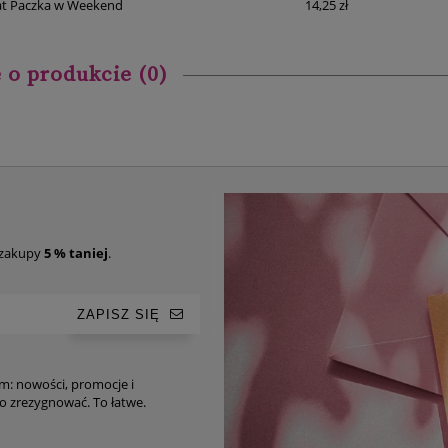
t Paczka w Weekend
14,25 zł
 o produkcie (0)
 zakupy
5 % taniej
.
ZAPISZ SIĘ
im: nowości, promocje i
ro-tipy. Oczywiście, w każdej chwili możesz z niego zrezygnować. To łatwe.