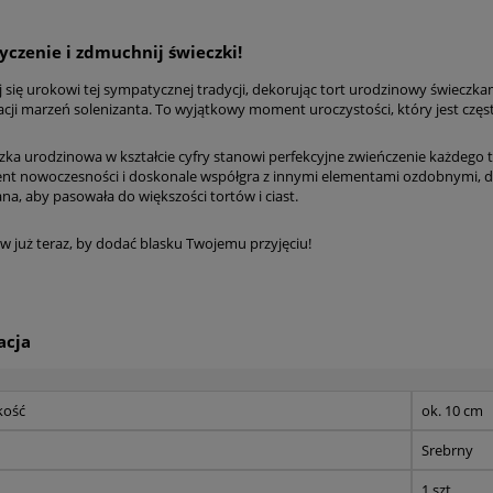
yczenie i zdmuchnij świeczki!
 się urokowi tej sympatycznej tradycji, dekorując tort urodzinowy świeczka
zacji marzeń solenizanta. To wyjątkowy moment uroczystości, który jest czę
zka urodzinowa w kształcie cyfry stanowi perfekcyjne zwieńczenie każdego
nt nowoczesności i doskonale współgra z innymi elementami ozdobnymi, doda
na, aby pasowała do większości tortów i ciast.
 już teraz, by dodać blasku Twojemu przyjęciu!
acja
kość
ok. 10 cm
Srebrny
1 szt.