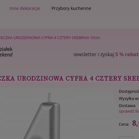
Inne dekoracje
Przybory kuchenne
IECZKA URODZINOWA CYFRA 4 CZTERY SREBRNA 10cm
ziałek
 zyskaj
5 % rabatu
na pierwsze zakupy
ekend
CZKA URODZINOWA CYFRA 4 CZTERY SRE
Dostępnoś
Wysyłka w
Dostawa:
sprawdź f
8,
Cena: