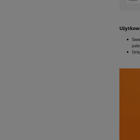
Użytkowa
Świe
pale
Dzię