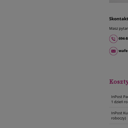
Skontakt
Masz pytani
694-8
wafe
Koszt
InPost Pa
1 dzień r
InPost Ku
roboczy)