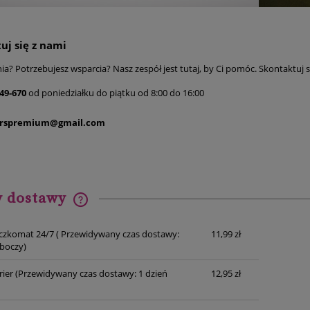
uj się z nami
a? Potrzebujesz wsparcia? Nasz zespół jest tutaj, by Ci pomóc. Skontaktuj s
49-670
od poniedziałku do piątku od 8:00 do 16:00
rspremium@gmail.com
y dostawy
Cena nie zawiera ewentualnych
czkomat 24/7
( Przewidywany czas dostawy:
11,99 zł
kosztów płatności
oboczy)
rier
(Przewidywany czas dostawy: 1 dzień
12,95 zł