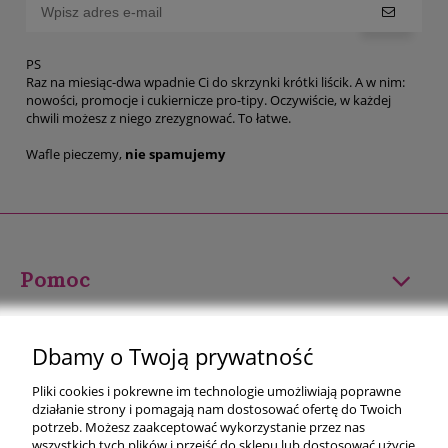
PS
Raz na miesiąc-dwa wpadnie Ci do skrzynki krótki liścik. A w nim:
nowości, promocje i cukiernicze pro-tipy. Oczywiście, w każdej
chwili możesz z niego zrezygnować. To łatwe.
Wafle pieczemy,
nie spamujemy
Pomoc
Moje konto
Dbamy o Twoją prywatność
Płatności i dostawa
Pliki cookies i pokrewne im technologie umożliwiają poprawne
działanie strony i pomagają nam dostosować ofertę do Twoich
Informacje
potrzeb. Możesz zaakceptować wykorzystanie przez nas
wszystkich tych plików i przejść do sklepu lub dostosować użycie