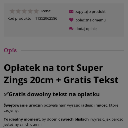
Ocena:
zapytaj o produkt
Kod produktu:
11352962586
poleć znajomemu
dodaj opinię
Opis
Opłatek na tort Super
Zings 20cm + Gratis Tekst
✅Gratis dowolny tekst na opłatku
Świętowanie urodzin
pozwala nam wyrazić
radość
i
miłość
, które
czujemy.
To idealny moment
, by docenić
swoich bliskich
i wyrazić, jak bardzo
jesteśmy z nich dumni.