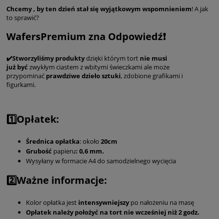
Chcemy , by ten dzień stał się wyjątkowym wspomnieniem
! A jak
to sprawić?
WafersPremium zna Odpowiedź❗️
✔️Stworzyliśmy produkty
dzięki którym tort
nie musi
już
być
zwykłym ciastem z wbitymi świeczkami ale może
przypominać
prawdziwe dzieło sztuki
, zdobione grafikami i
figurkami.
1️⃣Opłatek:
Średnica
opłatka
: około
20cm
Grubość
papieru
: 0,6 mm.
Wysyłany w formacie A4 do samodzielnego wycięcia
2️⃣Ważne informacje:
Kolor opłatka jest
intensywniejszy
po nałożeniu na masę
Opłatek należy położyć na tort nie wcześniej niż 2 godz.