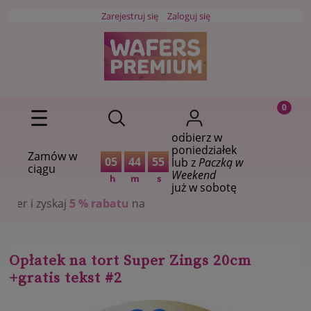
Zarejestruj się
Zaloguj się
odbierz w
poniedziałek
Zamów w
05
44
54
lub z
Paczką w
ciągu
Weekend
h
m
s
już w sobotę
 % rabatu
na
Opłatek na tort Super Zings 20cm
+gratis tekst #2