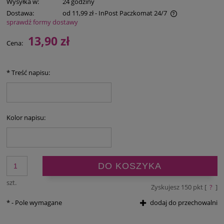
Wysyłka w:
24 godziny
Dostawa:
od 11,99 zł
- InPost Paczkomat 24/7
sprawdź formy dostawy
Cena nie zawiera ewentualnych kosztów płatności
13,90 zł
Cena:
*
Treść napisu:
Kolor napisu:
DO KOSZYKA
szt.
Zyskujesz
150
pkt [
?
]
*
- Pole wymagane
dodaj do przechowalni