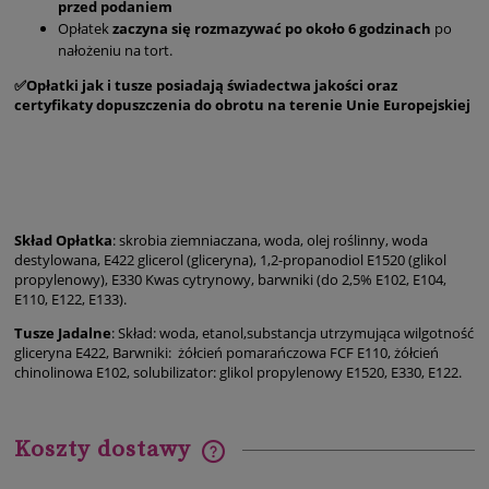
przed podaniem
Opłatek
zaczyna się rozmazywać po około 6 godzinach
po
nałożeniu na tort.
✅Opłatki jak i tusze posiadają świadectwa jakości oraz
certyfikaty dopuszczenia do obrotu na terenie Unie Europejskiej
Skład Opłatka
: skrobia ziemniaczana, woda, olej roślinny, woda
destylowana, E422 glicerol (gliceryna), 1,2-propanodiol E1520 (glikol
propylenowy), E330 Kwas cytrynowy, barwniki (do 2,5% E102, E104,
E110, E122, E133).
Tusze Jadalne
: Skład: woda, etanol,substancja utrzymująca wilgotność
gliceryna E422, Barwniki: żółcień pomarańczowa FCF E110, żółcień
chinolinowa E102, solubilizator: glikol propylenowy E1520, E330, E122.
Koszty dostawy
Cena nie zawiera ewentualnych kosztów płatności