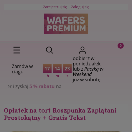
Zarejestruj się
Zaloguj się
odbierz w
poniedziałek
Zamów w
17
14
22
lub z
Paczką w
ciągu
Weekend
h
m
s
już w sobotę
% rabatu
na
Opłatek na tort Roszpunka Zaplątani
Prostokątny + Gratis Tekst