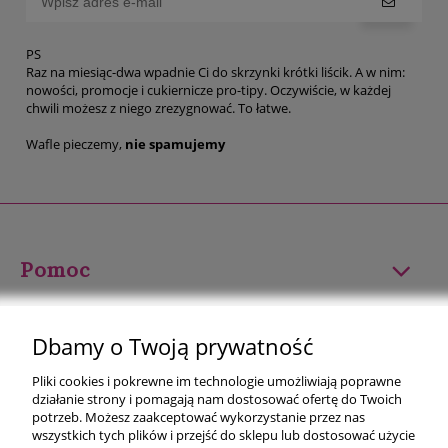
PS
Raz na miesiąc-dwa wpadnie Ci do skrzynki krótki liścik. A w nim:
nowości, promocje i cukiernicze pro-tipy. Oczywiście, w każdej
chwili możesz z niego zrezygnować. To łatwe.
Wafle pieczemy,
nie spamujemy
Pomoc
Moje konto
Dbamy o Twoją prywatność
Płatności i dostawa
Pliki cookies i pokrewne im technologie umożliwiają poprawne
działanie strony i pomagają nam dostosować ofertę do Twoich
Informacje
potrzeb. Możesz zaakceptować wykorzystanie przez nas
wszystkich tych plików i przejść do sklepu lub dostosować użycie