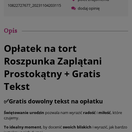
10822727677_20231104203115
dodaj opinię
Opis
Opłatek na tort
Roszpunka Zaplątani
Prostokątny + Gratis
Tekst
✅Gratis dowolny tekst na opłatku
Świętowanie urodzin
pozwala nam wyrazić
radość
i
miłość
, które
czujemy.
To idealny moment
, by docenić
swoich bliskich
i wyrazić, jak bardzo