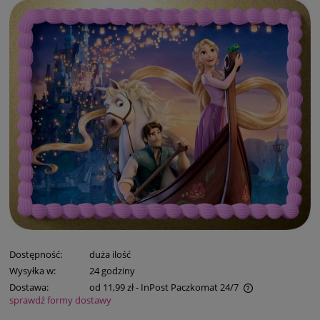
Dostępność:
duża ilość
Wysyłka w:
24 godziny
Dostawa:
od 11,99 zł
- InPost Paczkomat 24/7
sprawdź formy dostawy
Cena nie zawiera ewentualnych kosztów płatności