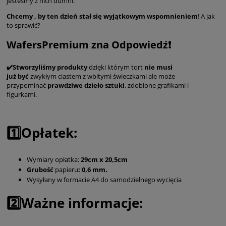
jesteśmy z nich dumni.
Chcemy , by ten dzień stał się wyjątkowym wspomnieniem
! A jak
to sprawić?
WafersPremium zna Odpowiedź❗️
✔️Stworzyliśmy produkty
dzięki którym tort
nie musi
już
być
zwykłym ciastem z wbitymi świeczkami ale może
przypominać
prawdziwe dzieło sztuki
, zdobione grafikami i
figurkami.
1️⃣Opłatek:
Wymiary opłatka:
29cm x 20,5cm
Grubość
papieru
: 0,6 mm.
Wysyłany w formacie A4 do samodzielnego wycięcia
2️⃣Ważne informacje: