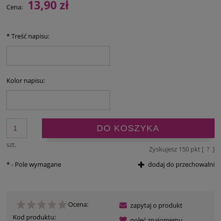
13,90 zł
Cena:
*
Treść napisu:
Kolor napisu:
DO KOSZYKA
szt.
Zyskujesz
150
pkt [
?
]
*
- Pole wymagane
dodaj do przechowalni
Ocena:
zapytaj o produkt
Kod produktu:
poleć znajomemu