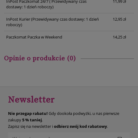
InPost Paczkomat 24/7
( Przewidywany czas
11,99 zł
dostawy: 1 dzień roboczy)
InPost Kurier
(Przewidywany czas dostawy: 1 dzień
12,95 zł
roboczy)
Paczkomat Paczka w Weekend
14,25 zł
Opinie o produkcie (0)
Newsletter
Nie przegap rabatu!
Gdy dookoła podwyżki, u nas pierwsze
zakupy
5 % taniej
.
Zapisz się na newsletter i
odbierz swój kod rabatowy
.