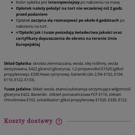
Kolor opłatka jest
intensywniejszy
po nałożeniu na masę
Opłatek należy położyć na tort nie wcześniej niż 2 godz.
przed podaniem
Opłatek
zaczyna się rozmazywać po około 6 godzinach
po
nałożeniu na tort.
✅Opłatki jak i tusze posiadają świadectwa jakości oraz
certyfikaty dopuszczenia do obrotu na terenie Unie
Europejskiej
Skład Opłatka
: skrobia ziemniaczana, woda, olej roślinny, woda
destylowana, E422 glicerol (gliceryna), 1,2-propanodiol E1520 (glikol
propylenowy), E330 Kwas cytrynowy, barwniki (do 2,5% E102, E104,
E110, E122, E133).
Tusze Jadalne
: Skład: woda, etanol,substancja utrzymująca wilgotność
gliceryna E422, Barwniki: żółcień pomarańczowa FCF E110, żółcień
chinolinowa E102, solubilizator: glikol propylenowy E1520, E330, E122.
Koszty dostawy
Cena nie zawiera ewentualnych kosztów płatności