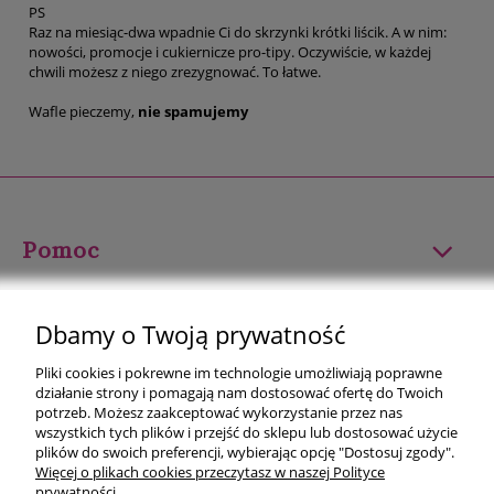
PS
Raz na miesiąc-dwa wpadnie Ci do skrzynki krótki liścik. A w nim:
nowości, promocje i cukiernicze pro-tipy. Oczywiście, w każdej
chwili możesz z niego zrezygnować. To łatwe.
Wafle pieczemy,
nie spamujemy
Pomoc
Moje konto
Dbamy o Twoją prywatność
Płatności i dostawa
Pliki cookies i pokrewne im technologie umożliwiają poprawne
działanie strony i pomagają nam dostosować ofertę do Twoich
Informacje
potrzeb. Możesz zaakceptować wykorzystanie przez nas
wszystkich tych plików i przejść do sklepu lub dostosować użycie
plików do swoich preferencji, wybierając opcję "Dostosuj zgody".
O nas
Więcej o plikach cookies przeczytasz w naszej Polityce
prywatności.