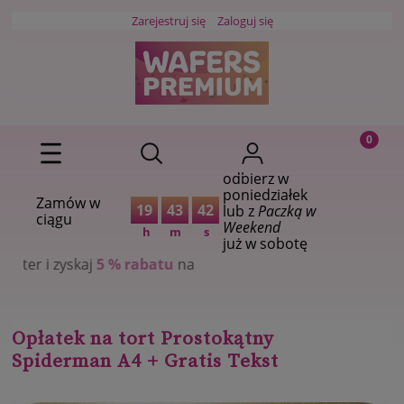
Zarejestruj się
Zaloguj się
odbierz w
poniedziałek
Zamów w
19
43
41
lub z
Paczką w
ciągu
Weekend
h
m
s
już w sobotę
 % rabatu
na
Opłatek na tort Prostokątny
Spiderman A4 + Gratis Tekst