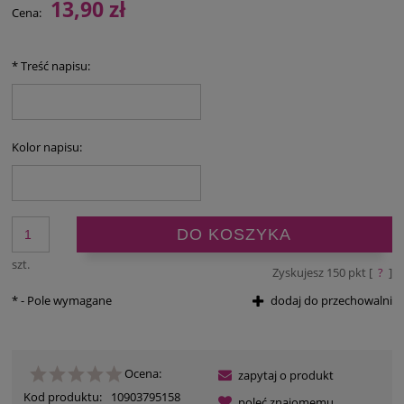
13,90 zł
Cena:
*
Treść napisu:
Kolor napisu:
DO KOSZYKA
szt.
Zyskujesz
150
pkt [
?
]
*
- Pole wymagane
dodaj do przechowalni
Ocena:
zapytaj o produkt
Kod produktu:
10903795158
poleć znajomemu