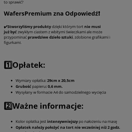
to sprawić?
WafersPremium zna Odpowiedź❗️
✔️Stworzyliśmy produkty
dzięki którym tort
nie musi
już
być
zwykłym ciastem z wbitymi świeczkami ale może
przypominać
prawdziwe dzieło sztuki
, zdobione grafikami i
figurkami.
1️⃣Opłatek:
Wymiary opłatka:
29cm x 20,5cm
Grubość
papieru
: 0,6 mm.
Wysyłany w formacie A4 do samodzielnego wycięcia
2️⃣Ważne informacje:
Kolor opłatka jest
intensywniejszy
po nałożeniu na masę
Opłatek należy położyć na tort nie wcześniej niż 2 godz.