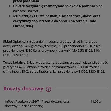
przed podaniem
Opłatek
zaczyna się rozmazywać po około 6 godzinach
po
nałożeniu na tort.
✅Opłatki jak i tusze posiadają świadectwa jakości oraz
certyfikaty dopuszczenia do obrotu na terenie Unie
Europejskiej
Skład Opłatka
: skrobia ziemniaczana, woda, olej roślinny, woda
destylowana, E422 glicerol (gliceryna), 1,2-propanodiol E1520 (glikol
propylenowy), E330 Kwas cytrynowy, barwniki (do 2,5% E102, E104,
E110, E122, E133).
Tusze Jadalne
: Skład: woda, etanol,substancja utrzymująca wilgotność
gliceryna E422, Barwniki: żółcień pomarańczowa FCF E110, żółcień
chinolinowa E102, solubilizator: glikol propylenowy E1520, E330, E122.
Koszty dostawy
Cena nie zawiera ewentualnych kosztów płatności
InPost Paczkomat 24/7
( Przewidywany czas
11,99 zł
dostawy: 1 dzień roboczy)