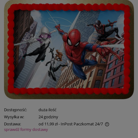
Dostępność:
duża ilość
Wysyłka w:
24 godziny
Dostawa:
od 11,99 zł
- InPost Paczkomat 24/7
sprawdź formy dostawy
Cena nie zawiera ewentualnych kosztów płatności