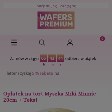
Zarejestruj się
Zaloguj się
06
43
43
Zamów w ciągu
odbierz w piątek
h
m
s
5 % rabatu
na
Opłatek na tort Myszka Miki Minnie
20cm + Tekst