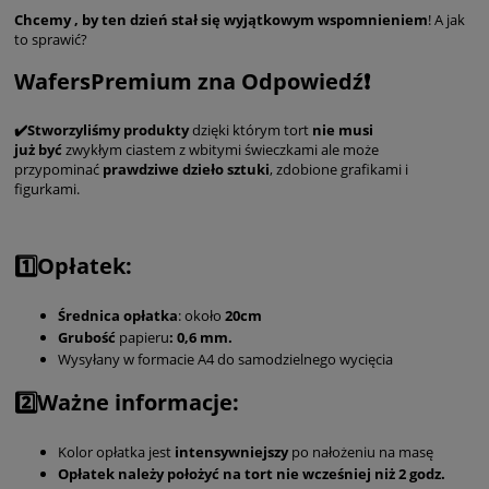
Chcemy , by ten dzień stał się wyjątkowym wspomnieniem
! A jak
to sprawić?
WafersPremium zna Odpowiedź❗️
✔️Stworzyliśmy produkty
dzięki którym tort
nie musi
już
być
zwykłym ciastem z wbitymi świeczkami ale może
przypominać
prawdziwe dzieło sztuki
, zdobione grafikami i
figurkami.
1️⃣Opłatek:
Średnica
opłatka
: około
20cm
Grubość
papieru
: 0,6 mm.
Wysyłany w formacie A4 do samodzielnego wycięcia
2️⃣Ważne informacje:
Kolor opłatka jest
intensywniejszy
po nałożeniu na masę
Opłatek należy położyć na tort nie wcześniej niż 2 godz.