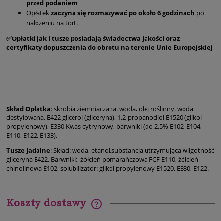
przed podaniem
Opłatek
zaczyna się rozmazywać po około 6 godzinach
po
nałożeniu na tort.
✅Opłatki jak i tusze posiadają świadectwa jakości oraz
certyfikaty dopuszczenia do obrotu na terenie Unie Europejskiej
Skład Opłatka
: skrobia ziemniaczana, woda, olej roślinny, woda
destylowana, E422 glicerol (gliceryna), 1,2-propanodiol E1520 (glikol
propylenowy), E330 Kwas cytrynowy, barwniki (do 2,5% E102, E104,
E110, E122, E133).
Tusze Jadalne
: Skład: woda, etanol,substancja utrzymująca wilgotność
gliceryna E422, Barwniki: żółcień pomarańczowa FCF E110, żółcień
chinolinowa E102, solubilizator: glikol propylenowy E1520, E330, E122.
Koszty dostawy
Cena nie zawiera ewentualnych kosztów płatności