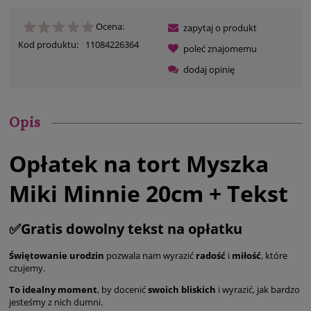
Ocena:
zapytaj o produkt
Kod produktu:
11084226364
poleć znajomemu
dodaj opinię
Opis
Opłatek na tort Myszka
Miki Minnie 20cm + Tekst
✅Gratis dowolny tekst na opłatku
Świętowanie urodzin
pozwala nam wyrazić
radość
i
miłość
, które
czujemy.
To idealny moment
, by docenić
swoich bliskich
i wyrazić, jak bardzo
jesteśmy z nich dumni.