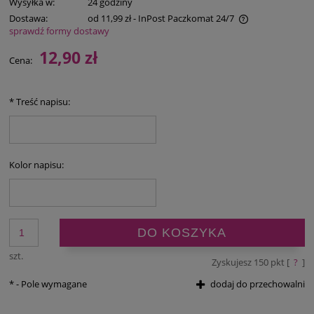
Wysyłka w:
24 godziny
Dostawa:
od 11,99 zł
- InPost Paczkomat 24/7
sprawdź formy dostawy
Cena nie zawiera ewentualnych kosztów płatności
12,90 zł
Cena:
*
Treść napisu:
Kolor napisu:
DO KOSZYKA
szt.
Zyskujesz
150
pkt [
?
]
*
- Pole wymagane
dodaj do przechowalni