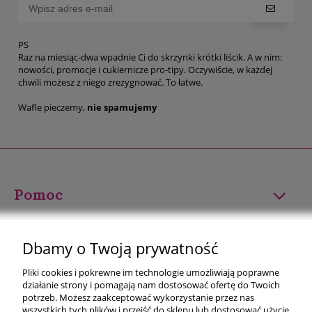
PS
Raz na miesiąc-dwa wpadnie Ci do skrzynki krótki liścik. A w nim:
nowości, promocje i cukiernicze pro-tipy. Oczywiście, w każdej
chwili możesz z niego zrezygnować. To łatwe.
Wafle pieczemy,
nie spamujemy
Pomoc
Moje konto
Dbamy o Twoją prywatność
Płatności i dostawa
Pliki cookies i pokrewne im technologie umożliwiają poprawne
działanie strony i pomagają nam dostosować ofertę do Twoich
Informacje
potrzeb. Możesz zaakceptować wykorzystanie przez nas
wszystkich tych plików i przejść do sklepu lub dostosować użycie