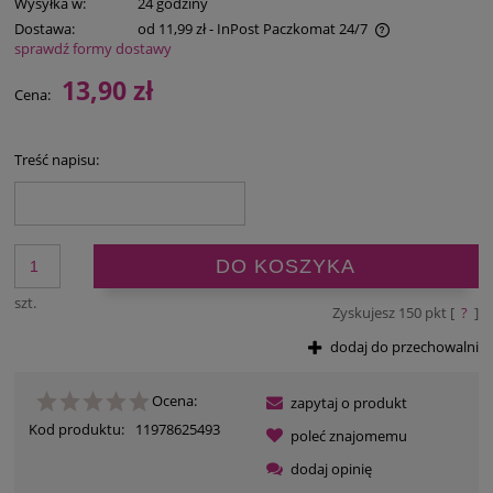
Wysyłka w:
24 godziny
Dostawa:
od 11,99 zł
- InPost Paczkomat 24/7
sprawdź formy dostawy
Cena nie zawiera ewentualnych kosztów płatności
13,90 zł
Cena:
Treść napisu:
DO KOSZYKA
szt.
Zyskujesz
150
pkt [
?
]
dodaj do przechowalni
Ocena:
zapytaj o produkt
Kod produktu:
11978625493
poleć znajomemu
dodaj opinię