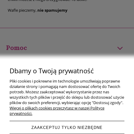
Wafle pieczemy,
nie spamujemy
Pomoc
Moje konto
Dbamy o Twoją prywatność
Płatności i dostawa
Pliki cookies i pokrewne im technologie umożliwiają poprawne
działanie strony i pomagają nam dostosować ofertę do Twoich
Informacje
potrzeb. Możesz zaakceptować wykorzystanie przez nas
wszystkich tych plików i przejść do sklepu lub dostosować użycie
plików do swoich preferencji, wybierając opcję "Dostosuj zgody".
O nas
Więcej o plikach cookies przeczytasz w naszej Polityce
prywatności.
ZAAKCEPTUJ TYLKO NIEZBĘDNE