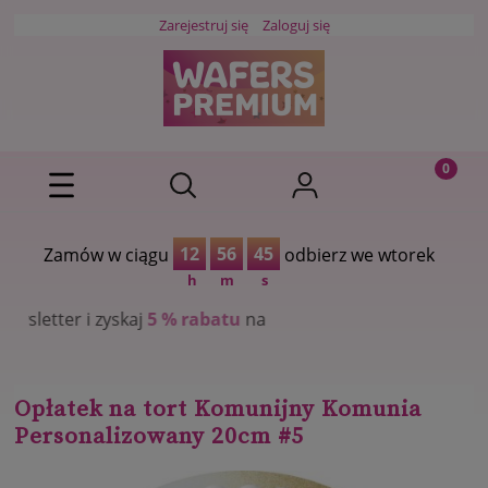
Zarejestruj się
Zaloguj się
12
56
44
Zamów w ciągu
odbierz we wtorek
h
m
s
j
5 % rabatu
na
Opłatek na tort Komunijny Komunia
Personalizowany 20cm #5