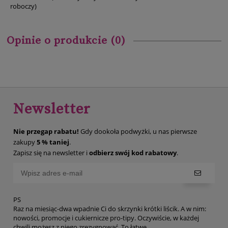
roboczy)
Opinie o produkcie (0)
Newsletter
Nie przegap rabatu!
Gdy dookoła podwyżki, u nas pierwsze
zakupy
5 % taniej
.
Zapisz się na newsletter i
odbierz swój kod rabatowy
.
PS
Raz na miesiąc-dwa wpadnie Ci do skrzynki krótki liścik. A w nim:
nowości, promocje i cukiernicze pro-tipy. Oczywiście, w każdej
chwili możesz z niego zrezygnować. To łatwe.