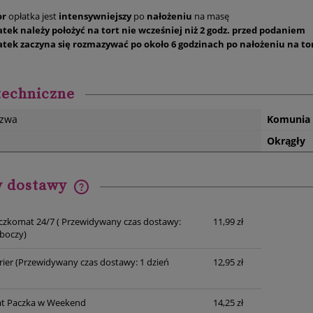
or
opłatka jest
intensywniejszy
po
nałożeniu
na masę
atek należy położyć na tort nie wcześniej niż 2 godz. przed podaniem
atek zaczyna się rozmazywać po około 6 godzinach po nałożeniu na tor
techniczne
azwa
Komunia
Okrągły
y dostawy
Cena nie zawiera ewentualnych
czkomat 24/7
( Przewidywany czas dostawy:
11,99 zł
kosztów płatności
oboczy)
rier
(Przewidywany czas dostawy: 1 dzień
12,95 zł
t Paczka w Weekend
14,25 zł