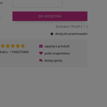
su:
.
DO KOSZYKA
Zyskujesz
150
pkt [
?
]
dodaj do przechowalni
zapytaj o produkt
duktu:
11942273494
poleć znajomemu
dodaj opinię