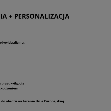
A + PERSONALIZACJA
ndywidualizmu
.
 przed wilgocią
szkodzeniem
a do obrotu na terenie Unie Europejskiej