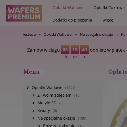
Opłatki Waflowe
Opłatki Cukrowe
Dodatki do pieczenia
więcej
Jesteś w:
»
Opłatki Waflowe
»
Na specjalne okazje
»
Ko
Zapisz się na new
03
19
48
Zamów w ciągu
odbierz w piątek
h
m
s
Menu
Opłat
Opłatki Waflowe
(1041)
Z Twoim zdjęciem
(10)
Motyle 3D
(3)
Kwiaty
(6)
Na specjalne okazje
(180)
Boże Narodzenie
(19)