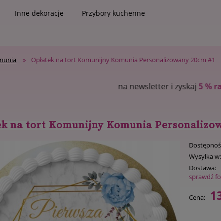
Inne dekoracje
Przybory kuchenne
munia
»
Opłatek na tort Komunijny Komunia Personalizowany 20cm #1
sletter i zyskaj
5 % rabatu
na pierwsze zakupy
ek na tort Komunijny Komunia Personalizo
Dostępnoś
Wysyłka w
Dostawa:
sprawdź f
13
Cena: