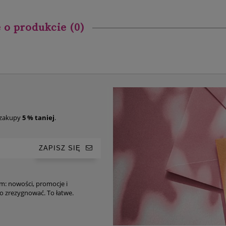
 o produkcie (0)
 zakupy
5 % taniej
.
ZAPISZ SIĘ
im: nowości, promocje i
ro-tipy. Oczywiście, w każdej chwili możesz z niego zrezygnować. To łatwe.