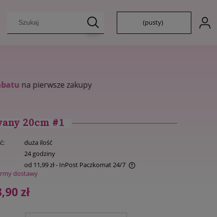
(pusty)
wany 20cm #1
ć:
duża ilość
:
24 godziny
od 11,99 zł
- InPost Paczkomat 24/7
ormy dostawy
Cena nie zawiera ewentualnych kosztów
,90 zł
płatności