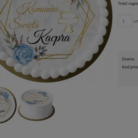
Treść napi
szt
Ocena:
Kod pro