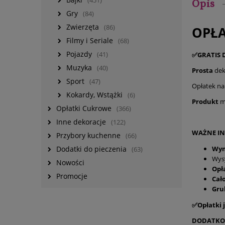
(451)
Opis
Gry
(84)
Zwierzęta
(86)
OPŁA
Filmy i Seriale
(68)
Pojazdy
✅GRATIS 
(41)
Muzyka
(40)
Prosta
dek
Sport
(47)
Opłatek na
Kokardy, Wstążki
(6)
Produkt
m
Opłatki Cukrowe
(366)
Inne dekoracje
(122)
WAŻNE IN
Przybory kuchenne
(66)
Wy
Dodatki do pieczenia
(63)
Wysy
Nowości
Opł
Promocje
Cał
Gru
✅Opłatki j
DODATKO