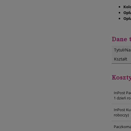
Kol
Opł
Opł
Dane 
Tytuł/N
Kształt
Koszt
InPost Pa
1 dzień r
InPost Ku
roboczy)
Paczkoma