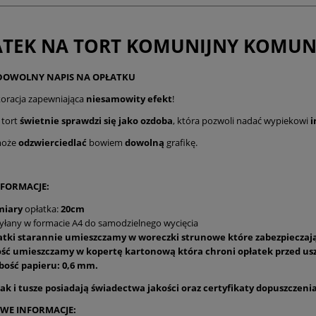
TEK NA TORT KOMUNIJNY KOMUNI
DOWOLNY NAPIS NA OPŁATKU
oracja zapewniająca
niesamowity efekt
!
 tort
świetnie sprawdzi się jako ozdoba
, która pozwoli nadać wypiekowi
i
oże
odzwierciedlać
bowiem
dowolną
grafikę.
FORMACJE:
miary
opłatka:
20cm
łany w formacie A4 do samodzielnego wycięcia
atki starannie umieszczamy w woreczki strunowe
które zabezpieczają
ość umieszczamy w kopertę kartonową która chroni opłatek przed u
bość papieru: 0,6 mm.
ak i tusze posiadają świadectwa jakości oraz certyfikaty dopuszczeni
WE INFORMACJE: