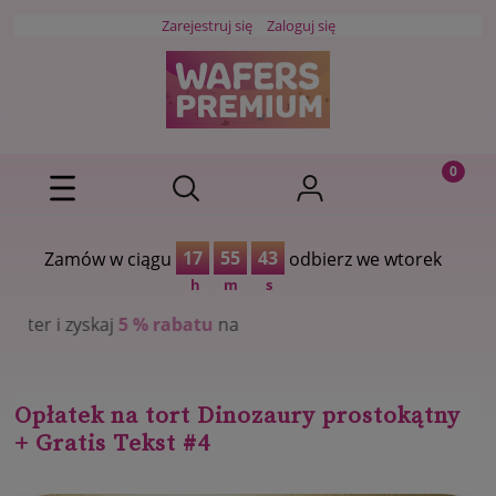
Zarejestruj się
Zaloguj się
17
55
42
Zamów w ciągu
odbierz we wtorek
h
m
s
% rabatu
na
Opłatek na tort Dinozaury prostokątny
+ Gratis Tekst #4