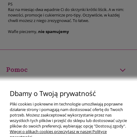
PS
Raz na miesiąc-dwa wpadnie Ci do skrzynki krótki liścik. A w nim:
nowości, promocje i cukiernicze pro-tipy. Oczywiście, w każdej
chwili możesz z niego zrezygnować. To łatwe.
Wafle pieczemy,
nie spamujemy
Pomoc
Moje konto
Dbamy o Twoją prywatność
Płatności i dostawa
Pliki cookies i pokrewne im technologie umożliwiają poprawne
działanie strony i pomagają nam dostosować ofertę do Twoich
Informacje
potrzeb. Możesz zaakceptować wykorzystanie przez nas
wszystkich tych plików i przejść do sklepu lub dostosować użycie
plików do swoich preferencji, wybierając opcję "Dostosuj zgody".
O nas
Więcej o plikach cookies przeczytasz w naszej Polityce