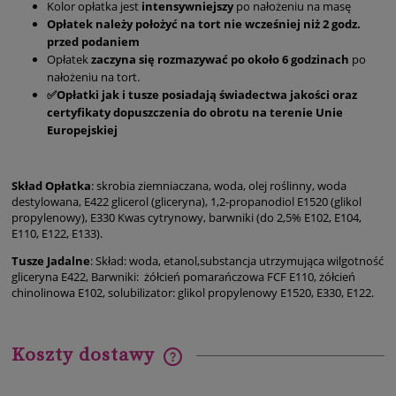
Kolor opłatka jest
intensywniejszy
po nałożeniu na masę
Opłatek należy położyć na tort nie wcześniej niż 2 godz.
przed podaniem
Opłatek
zaczyna się rozmazywać po około 6 godzinach
po
nałożeniu na tort.
✅Opłatki jak i tusze posiadają świadectwa jakości oraz
certyfikaty dopuszczenia do obrotu na terenie Unie
Europejskiej
Skład Opłatka
: skrobia ziemniaczana, woda, olej roślinny, woda
destylowana, E422 glicerol (gliceryna), 1,2-propanodiol E1520 (glikol
propylenowy), E330 Kwas cytrynowy, barwniki (do 2,5% E102, E104,
E110, E122, E133).
Tusze Jadalne
: Skład: woda, etanol,substancja utrzymująca wilgotność
gliceryna E422, Barwniki: żółcień pomarańczowa FCF E110, żółcień
chinolinowa E102, solubilizator: glikol propylenowy E1520, E330, E122.
Koszty dostawy
Cena nie zawiera ewentualnych kosztów płatności