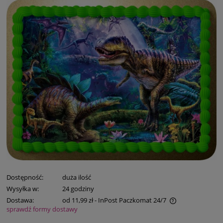
Dostępność:
duża ilość
Wysyłka w:
24 godziny
Dostawa:
od 11,99 zł
- InPost Paczkomat 24/7
sprawdź formy dostawy
Cena nie zawiera ewentualnych kosztów płatności