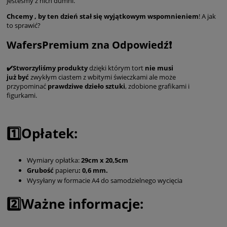
jesteśmy z nich dumni.
Chcemy , by ten dzień stał się wyjątkowym wspomnieniem
! A jak
to sprawić?
WafersPremium zna Odpowiedź❗️
✔️Stworzyliśmy produkty
dzięki którym tort
nie musi
już
być
zwykłym ciastem z wbitymi świeczkami ale może
przypominać
prawdziwe dzieło sztuki
, zdobione grafikami i
figurkami.
1️⃣Opłatek:
Wymiary opłatka:
29cm x 20,5cm
Grubość
papieru
: 0,6 mm.
Wysyłany w formacie A4 do samodzielnego wycięcia
2️⃣Ważne informacje: