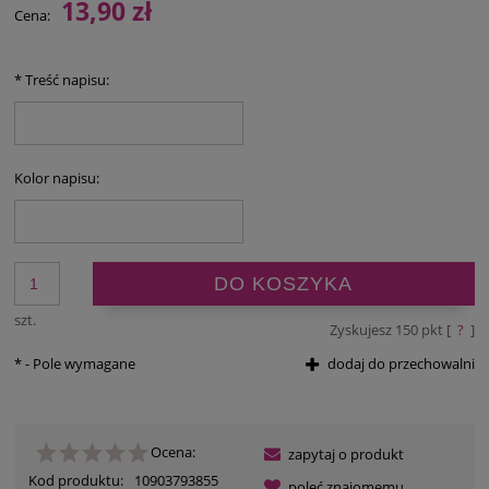
13,90 zł
Cena:
*
Treść napisu:
Kolor napisu:
DO KOSZYKA
szt.
Zyskujesz
150
pkt [
?
]
*
- Pole wymagane
dodaj do przechowalni
Ocena:
zapytaj o produkt
Kod produktu:
10903793855
poleć znajomemu