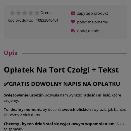
Ocena:
zapytaj o produkt
Kod produktu:
10833040401
poleć znajomemu
dodaj opinię
Opis
Opłatek Na Tort Czołgi + Tekst
✅GRATIS DOWOLNY NAPIS NA OPŁATKU
Świętowanie urodzin
pozwala nam wyrazić
radość
i
miłość
, które
czujemy.
To idealny moment
, by docenić
swoich bliskich
i wyrazić, jak bardzo
jesteśmy z nich dumni.
Chcemy , by ten dzień stał się wyjątkowym wspomnieniem
! A jak
to sprawić?