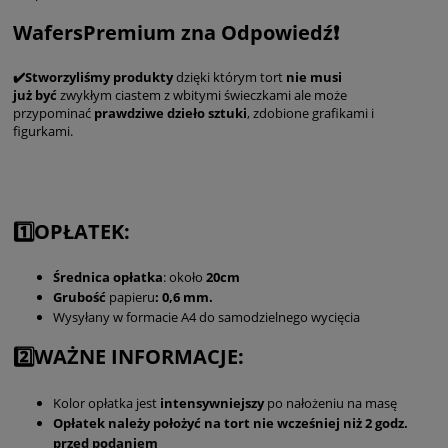
WafersPremium zna Odpowiedź❗️
✔️Stworzyliśmy produkty
dzięki którym tort
nie musi
już
być
zwykłym ciastem z wbitymi świeczkami ale może
przypominać
prawdziwe dzieło sztuki
, zdobione grafikami i
figurkami.
1️⃣OPŁATEK:
Średnica
opłatka
: około
20cm
Grubość
papieru
: 0,6 mm.
Wysyłany w formacie A4 do samodzielnego wycięcia
2️⃣WAŻNE INFORMACJE:
Kolor opłatka jest
intensywniejszy
po nałożeniu na masę
Opłatek należy położyć na tort nie wcześniej niż 2 godz.
przed podaniem