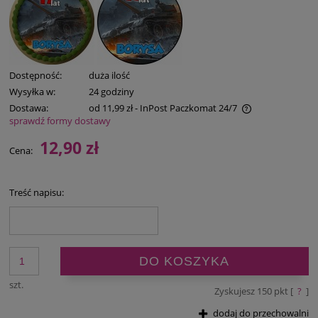
Dostępność:
duża ilość
Wysyłka w:
24 godziny
Dostawa:
od 11,99 zł
- InPost Paczkomat 24/7
sprawdź formy dostawy
Cena nie zawiera ewentualnych kosztów płatności
12,90 zł
Cena:
Treść napisu:
DO KOSZYKA
szt.
Zyskujesz
150
pkt [
?
]
dodaj do przechowalni