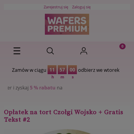
Zarejestruj się
Zaloguj się
11
56
59
Zamów w ciągu
odbierz we wtorek
h
m
s
rabatu
na
Opłatek na tort Czołgi Wojsko + Gratis
Tekst #2