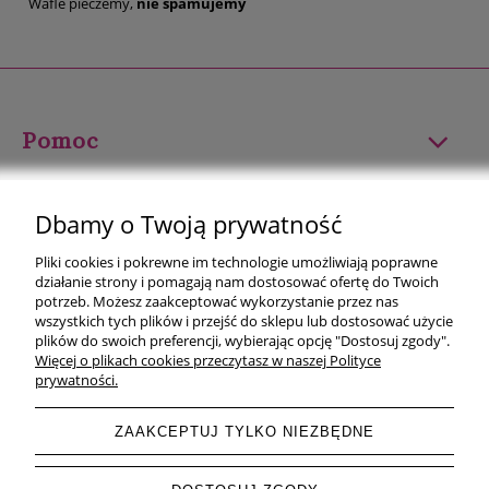
Wafle pieczemy,
nie spamujemy
Pomoc
Moje konto
Dbamy o Twoją prywatność
Płatności i dostawa
Pliki cookies i pokrewne im technologie umożliwiają poprawne
działanie strony i pomagają nam dostosować ofertę do Twoich
Informacje
potrzeb. Możesz zaakceptować wykorzystanie przez nas
wszystkich tych plików i przejść do sklepu lub dostosować użycie
plików do swoich preferencji, wybierając opcję "Dostosuj zgody".
O nas
Więcej o plikach cookies przeczytasz w naszej Polityce
prywatności.
ZAAKCEPTUJ TYLKO NIEZBĘDNE
pokaż pełną wersję strony