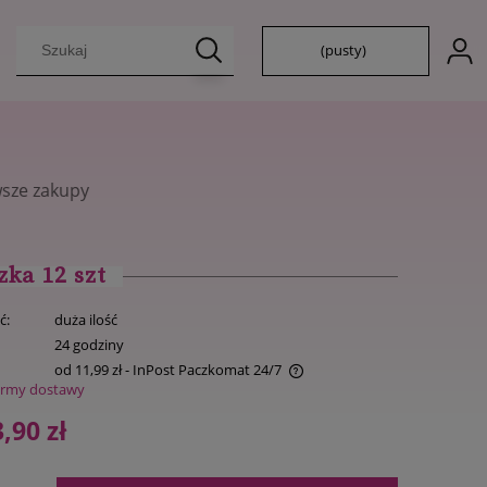
(pusty)
zka 12 szt
ć:
duża ilość
:
24 godziny
od 11,99 zł
- InPost Paczkomat 24/7
ormy dostawy
Cena nie zawiera ewentualnych kosztów
,90 zł
płatności