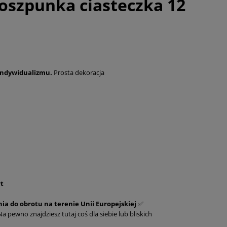
Roszpunka ciasteczka 12
indywidualizmu.
Prosta dekoracja
rt
ia do obrotu na terenie Unii Europejskiej
✅
 pewno znajdziesz tutaj coś dla siebie lub bliskich