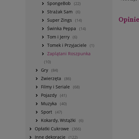
SpongeBob
(22)
Strażak Sam
(6)
Opinie
Super Zings
(14)
Świnka Peppa
(14)
Tom i Jerry
(6)
Tomek i Przyjaciele
(1)
Zaplątani Roszpunka
(10)
Gry
(84)
Zwierzęta
(86)
Filmy i Seriale
(68)
Pojazdy
(41)
Muzyka
(40)
Sport
(47)
Kokardy, Wstążki
(6)
Opłatki Cukrowe
(366)
Inne dekoracje
(122)