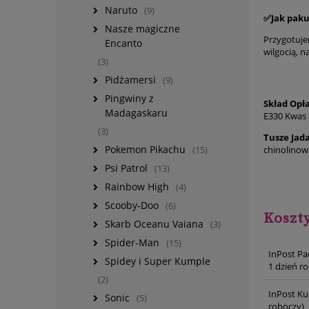
Naruto
(9)
✅Jak pak
Nasze magiczne
Przygotuje
Encanto
wilgocią, 
(3)
Pidżamersi
(9)
Pingwiny z
Skład Opł
Madagaskaru
E330 Kwas 
(3)
Tusze Jad
Pokemon Pikachu
chinolinowa
(15)
Psi Patrol
(13)
Rainbow High
(4)
Scooby-Doo
(6)
Koszt
Skarb Oceanu Vaiana
(3)
Spider-Man
(15)
InPost Pa
Spidey i Super Kumple
1 dzień r
(2)
InPost Ku
Sonic
(5)
roboczy)