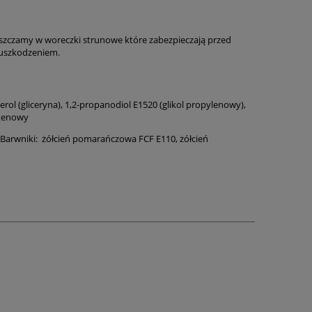
ieszczamy w woreczki strunowe które zabezpieczają przed
 uszkodzeniem.
erol (gliceryna), 1,2-propanodiol E1520 (glikol propylenowy),
utenowy
, Barwniki: żółcień pomarańczowa FCF E110, żółcień