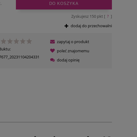
.
DO KOSZYKA
Zyskujesz
150
pkt [
?
]
dodaj do przechowalni
zapytaj o produkt
duktu:
poleć znajomemu
7677_20231104204331
dodaj opinię