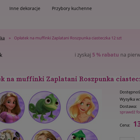
Inne dekoracje
Przybory kuchenne
nka
»
Opłatek na muffinki Zaplatani Roszpunka ciasteczka 12 szt
i zyskaj
5 % rabatu
na pierwsze zakupy
k
k na muffinki Zaplatani Roszpunka ciastec
Dostępnoś
Wysyłka w
Dostawa:
sprawdź f
13
Cena: