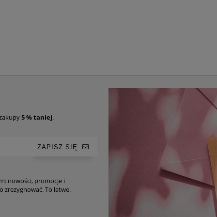
 zakupy
5 % taniej
.
ZAPISZ SIĘ
im: nowości, promocje i
ro-tipy. Oczywiście, w każdej chwili możesz z niego zrezygnować. To łatwe.