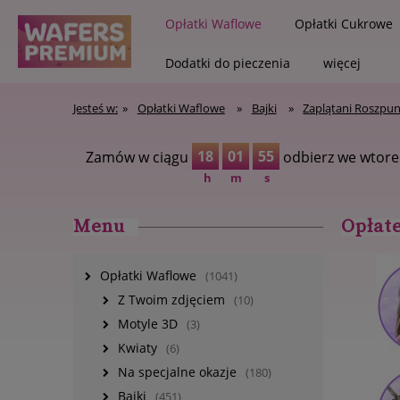
Opłatki Waflowe
Opłatki Cukrowe
Dodatki do pieczenia
więcej
Jesteś w:
»
Opłatki Waflowe
»
Bajki
»
Zaplątani Roszpu
Zapisz się na newsletter 
18
01
54
Zamów w ciągu
odbierz we wtore
h
m
s
Menu
Opłate
Opłatki Waflowe
(1041)
Z Twoim zdjęciem
(10)
Motyle 3D
(3)
Kwiaty
(6)
Na specjalne okazje
(180)
Bajki
(451)