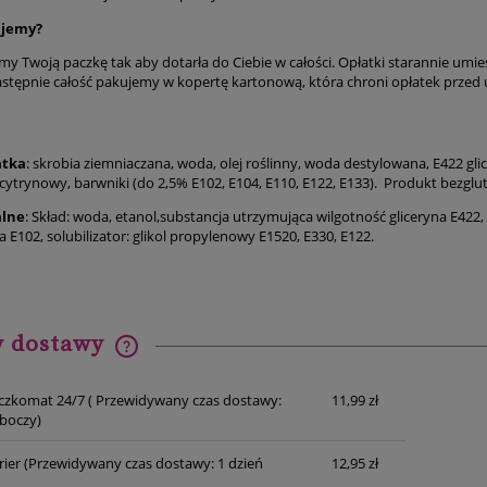
ujemy?
my Twoją paczkę tak aby dotarła do Ciebie w całości. Opłatki starannie um
następnie całość pakujemy w kopertę kartonową, która chroni opłatek przed
atka
: skrobia ziemniaczana, woda, olej roślinny, woda destylowana, E422 glic
cytrynowy, barwniki (do 2,5% E102, E104, E110, E122, E133). Produkt bezgl
alne
: Skład: woda, etanol,substancja utrzymująca wilgotność gliceryna E422
 E102, solubilizator: glikol propylenowy E1520, E330, E122.
y dostawy
Cena nie zawiera ewentualnych
czkomat 24/7
( Przewidywany czas dostawy:
11,99 zł
kosztów płatności
oboczy)
rier
(Przewidywany czas dostawy: 1 dzień
12,95 zł