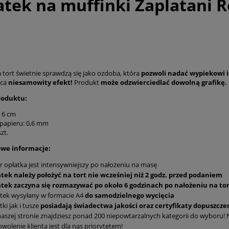
atek na muffinki Zaplatani 
 tort świetnie sprawdzą się jako ozdoba, która
pozwoli
nadać wypiekowi 
ąca
niesamowity efekt!
Produkt
może odzwierciedlać dowolną grafikę.
roduktu:
: 6 cm
papieru: 0,6 mm
szt.
we informacje:
r opłatka jest intensywniejszy po nałożeniu na masę
tek należy położyć na tort nie wcześniej niż 2 godz. przed podaniem
atek zaczyna się rozmazywać po około 6 godzinach po nałożeniu na to
tek wysyłany w formacie A4
do samodzielnego wycięcia
tki jak i tusze
posiadają świadectwa jakości oraz certyfikaty dopuszczen
aszej stronie znajdziesz ponad 200 niepowtarzalnych kategorii do wyboru! Na
wolenie klienta jest dla nas priorytetem!