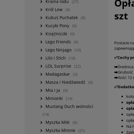
Opł
Kraina lodu
(27)
Król Lew
(6)
szt
Kubuś Puchatek
(8)
Kucyki Pony
(9)
Księżniczki
(0)
Lego Friends
(6)
Postacie na
zapewniaj
Lego Ninjago
(10)
✅Cechy p
Lilo i Stich
(18)
LOL Surprise
(22)
➡️
Średnica
➡️
Grubość 
Madagaskar
(3)
➡️
Ilość: 12 
Masza i Niedźwiedź
(9)
✅Dodatko
Mia i Ja
(0)
kolo
Minionki
(14)
opła
Mustang Duch wolności
opł
opła
(14)
opła
Myszka Miki
(6)
Na n
Myszka Minnie
(21)
Zado