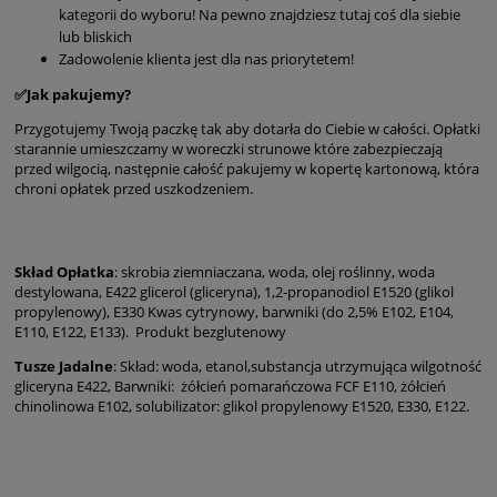
kategorii do wyboru! Na pewno znajdziesz tutaj coś dla siebie
lub bliskich
Zadowolenie klienta jest dla nas priorytetem!
✅Jak pakujemy?
Przygotujemy Twoją paczkę tak aby dotarła do Ciebie w całości. Opłatki
starannie umieszczamy w woreczki strunowe które zabezpieczają
przed wilgocią, następnie całość pakujemy w kopertę kartonową, która
chroni opłatek przed uszkodzeniem.
Skład Opłatka
: skrobia ziemniaczana, woda, olej roślinny, woda
destylowana, E422 glicerol (gliceryna), 1,2-propanodiol E1520 (glikol
propylenowy), E330 Kwas cytrynowy, barwniki (do 2,5% E102, E104,
E110, E122, E133). Produkt bezglutenowy
Tusze Jadalne
: Skład: woda, etanol,substancja utrzymująca wilgotność
gliceryna E422, Barwniki: żółcień pomarańczowa FCF E110, żółcień
chinolinowa E102, solubilizator: glikol propylenowy E1520, E330, E122.