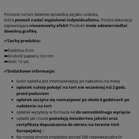
Postacie na tort świetnie sprawdzą się jako ozdoba,
która
pozwoli
nadać wypiekowi indywidualizmu.
Prosta dekoracja
zapewniająca
niesamowity efekt!
Produkt
może odzwierciedlać
dowolną grafikę.
✅Cechy produktu:
➡️
Średnica: 6 cm
➡️
Grubość papieru: 0,6 mm
➡️
Ilość: 12 szt.
✅Dodatkowe informacje:
kolor opłatka jest intensywniejszy po nałożeniu na masę
opłatek należy położyć na tort nie wcześniej niż 2 godz.
przed podaniem
opłatek zaczyna się rozmazywać po około 6 godzinach po
nałożeniu na tort
opłatek wysyłany w formacie A4
do samodzielnego wycięcia
opłatki jak i tusze
posiadają świadectwa jakości oraz
certyfikaty dopuszczenia do obrotu na terenie Unii
Europejskiej
✅
Na naszej stronie znajdziesz ponad 200 niepowtarzalnych