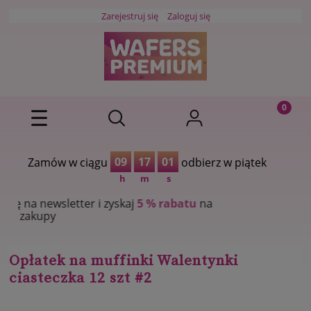
Zarejestruj się
Zaloguj się
09
17
01
Zamów w ciągu
odbierz w piątek
h
m
s
er i zyskaj
5 % rabatu
na
Opłatek na muffinki Walentynki
ciasteczka 12 szt #2