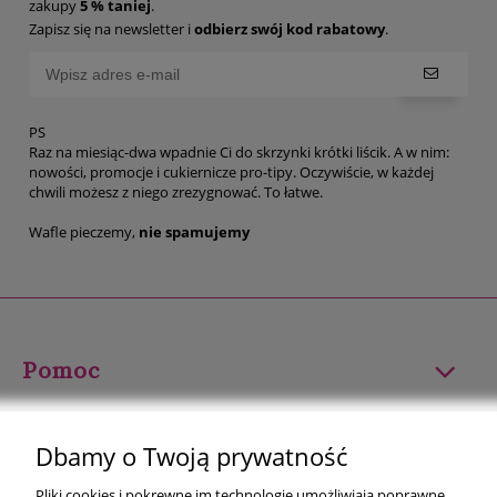
zakupy
5 % taniej
.
Zapisz się na newsletter i
odbierz swój kod rabatowy
.
PS
Raz na miesiąc-dwa wpadnie Ci do skrzynki krótki liścik. A w nim:
nowości, promocje i cukiernicze pro-tipy. Oczywiście, w każdej
chwili możesz z niego zrezygnować. To łatwe.
Wafle pieczemy,
nie spamujemy
Pomoc
Moje konto
Dbamy o Twoją prywatność
Płatności i dostawa
Pliki cookies i pokrewne im technologie umożliwiają poprawne