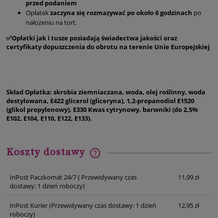
przed podaniem
Opłatek
zaczyna się rozmazywać po około 6 godzinach
po
nałożeniu na tort.
✅Opłatki jak i tusze posiadają świadectwa jakości oraz
certyfikaty dopuszczenia do obrotu na terenie Unie Europejskiej
Skład Opłatka: skrobia ziemniaczana, woda, olej roślinny, woda
destylowana, E422 glicerol (gliceryna), 1,2-propanodiol E1520
(glikol propylenowy), E330 Kwas cytrynowy, barwniki (do 2,5%
E102, E104, E110, E122, E133).
Koszty dostawy
Cena nie zawiera ewentualnych kosztów płatności
InPost Paczkomat 24/7
( Przewidywany czas
11,99 zł
dostawy: 1 dzień roboczy)
InPost Kurier
(Przewidywany czas dostawy: 1 dzień
12,95 zł
roboczy)