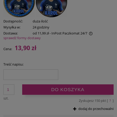
Dostępność:
duża ilość
Wysyłka w:
24 godziny
Dostawa:
od 11,99 zł
- InPost Paczkomat 24/7
sprawdź formy dostawy
Cena nie zawiera ewentualnych kosztów płatności
13,90 zł
Cena:
Treść napisu:
DO KOSZYKA
szt.
Zyskujesz
150
pkt [
?
]
dodaj do przechowalni