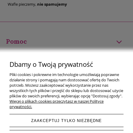
Wafle pieczemy,
nie spamujemy
Pomoc
Moje konto
Dbamy o Twoją prywatność
Płatności i dostawa
Pliki cookies i pokrewne im technologie umożliwiają poprawne
działanie strony i pomagają nam dostosować ofertę do Twoich
Informacje
potrzeb. Możesz zaakceptować wykorzystanie przez nas
wszystkich tych plików i przejść do sklepu lub dostosować użycie
plików do swoich preferencji, wybierając opcję "Dostosuj zgody".
O nas
Więcej o plikach cookies przeczytasz w naszej Polityce
prywatności.
ZAAKCEPTUJ TYLKO NIEZBĘDNE
pokaż pełną wersję strony