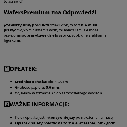
to sprawić?
WafersPremium zna Odpowiedź❗️
✔️Stworzyliśmy produkty
dzięki którym tort
nie musi
już
być
zwykłym ciastem z wbitymi świeczkami ale może
przypominać
prawdziwe dzieło sztuki
, zdobione grafikami i
figurkami.
1️⃣OPŁATEK:
Średnica
opłatka
: około
20cm
Grubość
papieru
: 0,6 mm.
Wysyłany w formacie A4 do samodzielnego wycięcia
2️⃣WAŻNE INFORMACJE:
Kolor opłatka jest
intensywniejszy
po nałożeniu na masę
Opłatek należy położyć na tort nie wcześniej niż 2 godz.