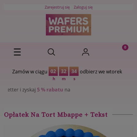
Zarejestruj się
Zaloguj się
02
32
33
Zamów w ciągu
odbierz we wtorek
h
m
s
5 % rabatu
na
Opłatek Na Tort Mbappe + Tekst