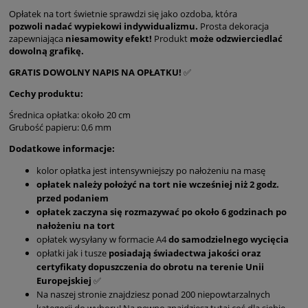
Opłatek na tort świetnie sprawdzi się jako ozdoba, która
pozwoli
nadać wypiekowi indywidualizmu.
Prosta dekoracja
zapewniająca
niesamowity efekt!
Produkt
może
odzwierciedlać
dowolną grafikę.
GRATIS DOWOLNY NAPIS NA OPŁATKU!
✅
Cechy produktu:
Średnica opłatka: około 20 cm
Grubość papieru: 0,6 mm
Dodatkowe informacje:
kolor opłatka jest intensywniejszy po nałożeniu na masę
opłatek należy położyć na tort nie wcześniej niż 2 godz.
przed podaniem
opłatek zaczyna się rozmazywać po około 6 godzinach po
nałożeniu na tort
opłatek wysyłany w formacie A4
do samodzielnego wycięcia
opłatki jak i tusze
posiadają świadectwa jakości oraz
certyfikaty dopuszczenia do obrotu na terenie Unii
Europejskiej
✅
Na naszej stronie znajdziesz ponad 200 niepowtarzalnych
kategorii do wyboru! Na pewno znajdziesz tutaj coś dla siebie