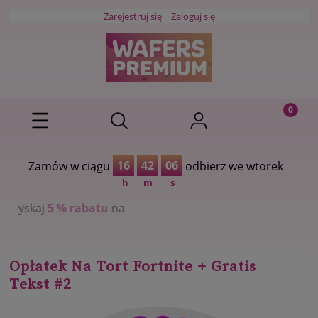
Zarejestruj się
Zaloguj się
16
42
05
Zamów w ciągu
odbierz we wtorek
h
m
s
atu
na
Opłatek Na Tort Fortnite + Gratis
Tekst #2