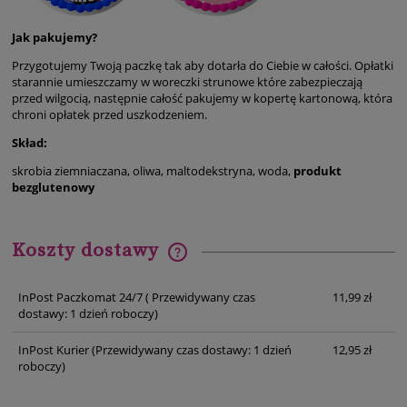
Jak pakujemy?
Przygotujemy Twoją paczkę tak aby dotarła do Ciebie w całości. Opłatki
starannie umieszczamy w woreczki strunowe które zabezpieczają
przed wilgocią, następnie całość pakujemy w kopertę kartonową, która
chroni opłatek przed uszkodzeniem.
Skład:
skrobia ziemniaczana, oliwa, maltodekstryna, woda,
produkt
bezglutenowy
Koszty dostawy
Cena nie zawiera ewentualnych kosztów płatności
InPost Paczkomat 24/7
( Przewidywany czas
11,99 zł
dostawy: 1 dzień roboczy)
InPost Kurier
(Przewidywany czas dostawy: 1 dzień
12,95 zł
roboczy)