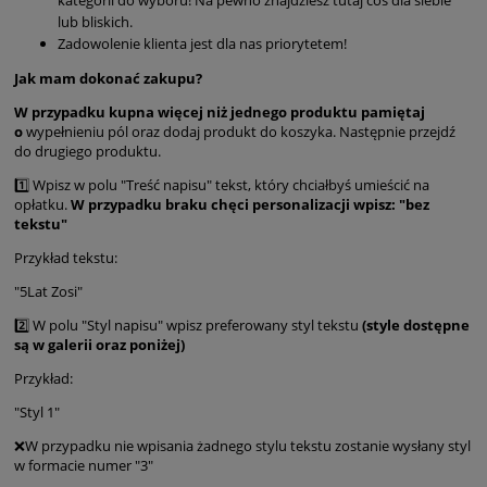
lub bliskich.
Zadowolenie klienta jest dla nas priorytetem!
Jak mam dokonać zakupu?
W przypadku kupna więcej niż jednego produktu pamiętaj
o
wypełnieniu pól oraz dodaj produkt do koszyka. Następnie przejdź
do drugiego produktu.
1️⃣ Wpisz w polu "Treść napisu" tekst, który chciałbyś umieścić na
opłatku.
W przypadku braku chęci personalizacji wpisz: "bez
tekstu"
Przykład tekstu:
"5Lat Zosi"
2️⃣ W polu "Styl napisu" wpisz preferowany styl tekstu
(style dostępne
są w galerii oraz poniżej)
Przykład:
"Styl 1"
❌W przypadku nie wpisania żadnego stylu tekstu zostanie wysłany styl
w formacie numer "3"