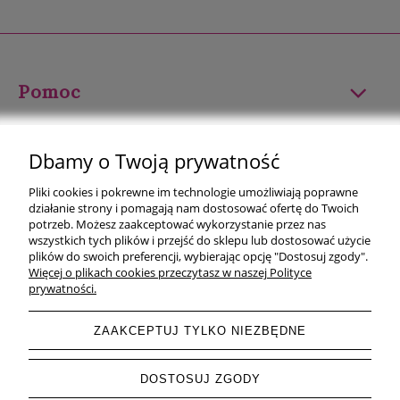
Pomoc
Moje konto
Dbamy o Twoją prywatność
Płatności i dostawa
Pliki cookies i pokrewne im technologie umożliwiają poprawne
działanie strony i pomagają nam dostosować ofertę do Twoich
Informacje
potrzeb. Możesz zaakceptować wykorzystanie przez nas
wszystkich tych plików i przejść do sklepu lub dostosować użycie
plików do swoich preferencji, wybierając opcję "Dostosuj zgody".
O nas
Więcej o plikach cookies przeczytasz w naszej Polityce
prywatności.
ZAAKCEPTUJ TYLKO NIEZBĘDNE
pokaż pełną wersję strony
DOSTOSUJ ZGODY
Sklep internetowy Shoper.pl