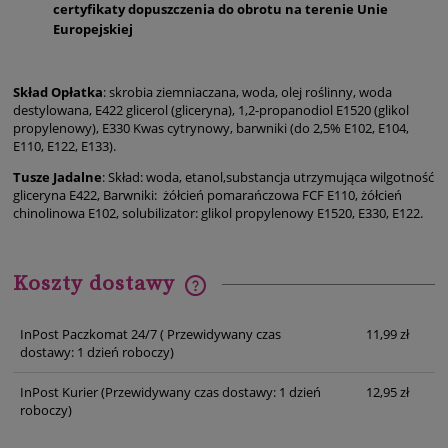
certyfikaty dopuszczenia do obrotu na terenie Unie
Europejskiej
Skład Opłatka
: skrobia ziemniaczana, woda, olej roślinny, woda
destylowana, E422 glicerol (gliceryna), 1,2-propanodiol E1520 (glikol
propylenowy), E330 Kwas cytrynowy, barwniki (do 2,5% E102, E104,
E110, E122, E133).
Tusze Jadalne
: Skład: woda, etanol,substancja utrzymująca wilgotność
gliceryna E422, Barwniki: żółcień pomarańczowa FCF E110, żółcień
chinolinowa E102, solubilizator: glikol propylenowy E1520, E330, E122.
Koszty dostawy
Cena nie zawiera ewentualnych kosztów płatności
InPost Paczkomat 24/7
( Przewidywany czas
11,99 zł
dostawy: 1 dzień roboczy)
InPost Kurier
(Przewidywany czas dostawy: 1 dzień
12,95 zł
roboczy)