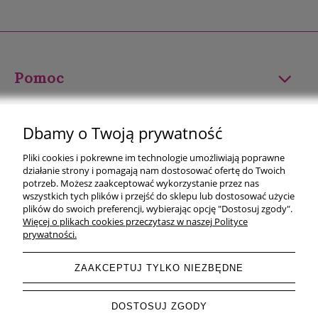
Pomoc
Moje konto
Dbamy o Twoją prywatność
Płatności i dostawa
Pliki cookies i pokrewne im technologie umożliwiają poprawne
działanie strony i pomagają nam dostosować ofertę do Twoich
Informacje
potrzeb. Możesz zaakceptować wykorzystanie przez nas
wszystkich tych plików i przejść do sklepu lub dostosować użycie
plików do swoich preferencji, wybierając opcję "Dostosuj zgody".
O nas
Więcej o plikach cookies przeczytasz w naszej Polityce
prywatności.
ZAAKCEPTUJ TYLKO NIEZBĘDNE
pokaż pełną wersję strony
DOSTOSUJ ZGODY