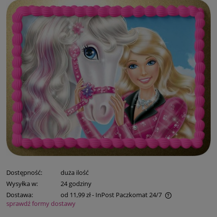
Dostępność:
duża ilość
Wysyłka w:
24 godziny
Dostawa:
od 11,99 zł
- InPost Paczkomat 24/7
sprawdź formy dostawy
Cena nie zawiera ewentualnych kosztów płatności