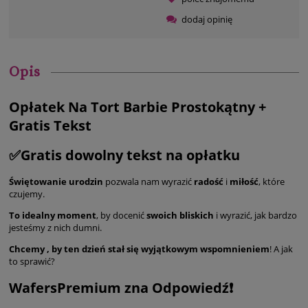
dodaj opinię
Opis
Opłatek Na Tort Barbie Prostokątny +
Gratis Tekst
✅Gratis dowolny tekst na opłatku
Świętowanie urodzin
pozwala nam wyrazić
radość
i
miłość
, które
czujemy.
To idealny moment
, by docenić
swoich bliskich
i wyrazić, jak bardzo
jesteśmy z nich dumni.
Chcemy , by ten dzień stał się wyjątkowym wspomnieniem
! A jak
to sprawić?
WafersPremium zna Odpowiedź❗️