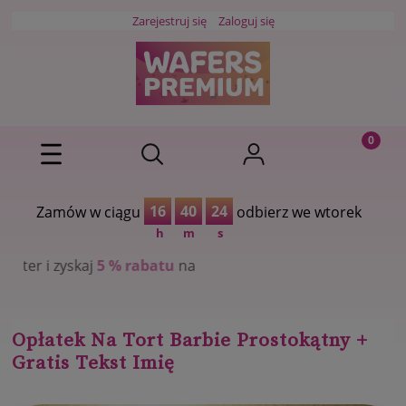
Zarejestruj się
Zaloguj się
16
40
23
Zamów w ciągu
odbierz we wtorek
h
m
s
 % rabatu
na
Opłatek Na Tort Barbie Prostokątny +
Gratis Tekst Imię