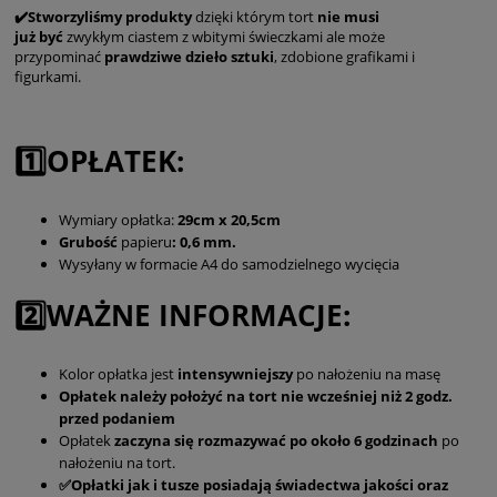
✔️Stworzyliśmy produkty
dzięki którym tort
nie musi
już
być
zwykłym ciastem z wbitymi świeczkami ale może
przypominać
prawdziwe dzieło sztuki
, zdobione grafikami i
figurkami.
1️⃣OPŁATEK:
Wymiary opłatka:
29cm x 20,5cm
Grubość
papieru
: 0,6 mm.
Wysyłany w formacie A4 do samodzielnego wycięcia
2️⃣WAŻNE INFORMACJE:
Kolor opłatka jest
intensywniejszy
po nałożeniu na masę
Opłatek należy położyć na tort nie wcześniej niż 2 godz.
przed podaniem
Opłatek
zaczyna się rozmazywać po około 6 godzinach
po
nałożeniu na tort.
✅Opłatki jak i tusze posiadają świadectwa jakości oraz