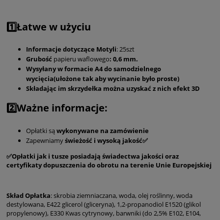
1️⃣Łatwe w użyciu
Informacje dotyczące Motyli
: 25szt
Grubość
papieru waflowego
: 0,6 mm.
Wysyłany w formacie A4 do samodzielnego
wycięcia(ułożone tak aby wycinanie było proste)
Składając im skrzydełka można uzyskać z nich efekt 3D
2️⃣Ważne informacje:
Opłatki są
wykonywane na zamówienie
Zapewniamy
świeżość i wysoką jakość✅
✅Opłatki jak i tusze posiadają świadectwa jakości oraz
certyfikaty dopuszczenia do obrotu na terenie Unie Europejskiej
Skład Opłatka
: skrobia ziemniaczana, woda, olej roślinny, woda
destylowana, E422 glicerol (gliceryna), 1,2-propanodiol E1520 (glikol
propylenowy), E330 Kwas cytrynowy, barwniki (do 2,5% E102, E104,