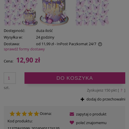
Dostępność:
duża ilość
Wysyłka w:
24 godziny
Dostawa:
od 11,99 zł
- InPost Paczkomat 24/7
sprawdź formy dostawy
Cena nie zawiera ewentualnych kosztów płatności
12,90 zł
Cena:
DO KOSZYKA
szt.
Zyskujesz
150
pkt [
?
]
dodaj do przechowalni
Ocena:
zapytaj o produkt
Kod produktu:
poleć znajomemu
11375843599_20240401174135