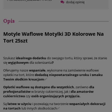
dodaj opinię
Opis
Motyle Waflowe Motylki 3D Kolorowe Na
Tort 25szt
Szukasz
idealnego dodatku
do swojego tortu, który sprawi, że stanie
się
wyjątkowym
dla solenizanta❓
Oferujemy nasze
wspaniałe
, wykonane na zamówienie waflowe
opłatki na tort, które
dodadzą niepowtarzalnego uroku i smaku
Twoim słodkim kreacjom
✅
Opłatki waflowe są dostępne dla wszystkich
, zarówno
dla
profesjonalistów
w branży cukierniczej, jak i
dla amatorów
cukiernictwa
czy
osób organizujących przyjęcia.
Są
łatwe w użyciu
i pozwalają na tworzenie
wspaniałych dekoracji
na tortach
lub innych słodkościach✅