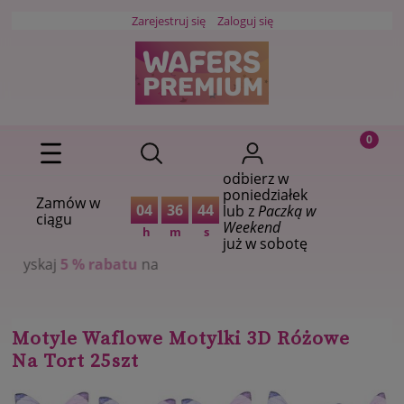
Zarejestruj się
Zaloguj się
odbierz w
poniedziałek
Zamów w
04
36
43
lub z
Paczką w
ciągu
Weekend
h
m
s
już w sobotę
rabatu
na
Motyle Waflowe Motylki 3D Różowe
Na Tort 25szt