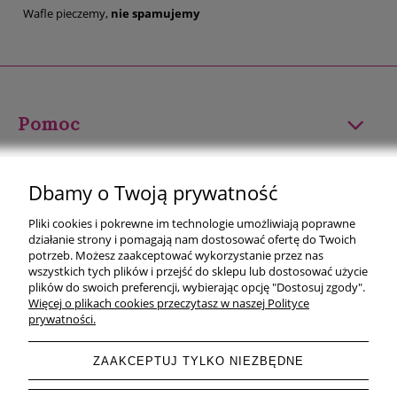
Wafle pieczemy,
nie spamujemy
Pomoc
Moje konto
Dbamy o Twoją prywatność
Płatności i dostawa
Pliki cookies i pokrewne im technologie umożliwiają poprawne
działanie strony i pomagają nam dostosować ofertę do Twoich
Informacje
potrzeb. Możesz zaakceptować wykorzystanie przez nas
wszystkich tych plików i przejść do sklepu lub dostosować użycie
plików do swoich preferencji, wybierając opcję "Dostosuj zgody".
O nas
Więcej o plikach cookies przeczytasz w naszej Polityce
prywatności.
ZAAKCEPTUJ TYLKO NIEZBĘDNE
pokaż pełną wersję strony