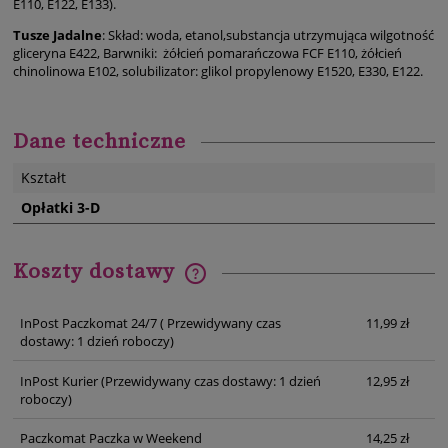
E110, E122, E133).
Tusze Jadalne
: Skład: woda, etanol,substancja utrzymująca wilgotność
gliceryna E422, Barwniki: żółcień pomarańczowa FCF E110, żółcień
chinolinowa E102, solubilizator: glikol propylenowy E1520, E330, E122.
Dane techniczne
Kształt
Opłatki 3-D
Koszty dostawy
Cena nie zawiera ewentualnych kosztów płatności
InPost Paczkomat 24/7
( Przewidywany czas
11,99 zł
dostawy: 1 dzień roboczy)
InPost Kurier
(Przewidywany czas dostawy: 1 dzień
12,95 zł
roboczy)
Paczkomat Paczka w Weekend
14,25 zł