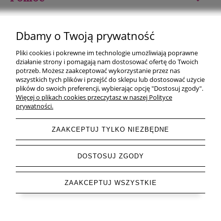
Moje konto
Dbamy o Twoją prywatność
Płatności i dostawa
Pliki cookies i pokrewne im technologie umożliwiają poprawne
działanie strony i pomagają nam dostosować ofertę do Twoich
Informacje
potrzeb. Możesz zaakceptować wykorzystanie przez nas
wszystkich tych plików i przejść do sklepu lub dostosować użycie
plików do swoich preferencji, wybierając opcję "Dostosuj zgody".
O nas
Więcej o plikach cookies przeczytasz w naszej Polityce
prywatności.
ZAAKCEPTUJ TYLKO NIEZBĘDNE
pokaż pełną wersję strony
DOSTOSUJ ZGODY
Sklep internetowy Shoper.pl
ZAAKCEPTUJ WSZYSTKIE