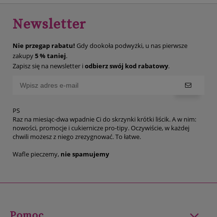
Newsletter
Nie przegap rabatu!
Gdy dookoła podwyżki, u nas pierwsze
zakupy
5 % taniej
.
Zapisz się na newsletter i
odbierz swój kod rabatowy
.
PS
Raz na miesiąc-dwa wpadnie Ci do skrzynki krótki liścik. A w nim:
nowości, promocje i cukiernicze pro-tipy. Oczywiście, w każdej
chwili możesz z niego zrezygnować. To łatwe.
Wafle pieczemy,
nie spamujemy
Pomoc