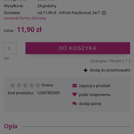
Wysyłka w:
24 godziny
Dostawa:
od 11,99 zł
- InPost Paczkomat 24/7
sprawdź formy dostawy
Cena nie zawiera ewentualnych kosztów płatności
11,90 zł
Cena:
DO KOSZYKA
szt.
Zyskujesz
150
pkt [
?
]
dodaj do przechowalni
Ocena:
zapytaj o produkt
Kod produktu:
12307305395
poleć znajomemu
dodaj opinię
Opis