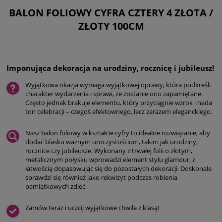
BALON FOLIOWY CYFRA CZTERY 4 ZŁOTA /
ZŁOTY 100CM
Imponująca dekoracja na urodziny, rocznicę i jubileusz!
Wyjątkowa okazja wymaga wyjątkowej oprawy, która podkreśli
charakter wydarzenia i sprawi, że zostanie ono zapamiętane.
Często jednak brakuje elementu, który przyciągnie wzrok i nada
ton celebracji – czegoś efektownego, lecz zarazem eleganckiego.
Nasz balon foliowy w kształcie cyfry to idealne rozwiązanie, aby
dodać blasku ważnym uroczystościom, takim jak urodziny,
rocznice czy jubileusze. Wykonany z trwałej folii o złotym,
metalicznym połysku wprowadzi element stylu glamour, z
łatwością dopasowując się do pozostałych dekoracji. Doskonale
sprawdzi się również jako rekwizyt podczas robienia
pamiątkowych zdjęć.
Zamów teraz i uczcij wyjątkowe chwile z klasą!