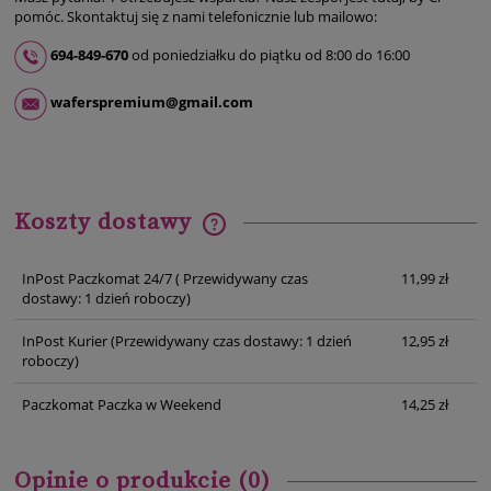
pomóc. Skontaktuj się z nami telefonicznie lub mailowo:
694-849-670
od poniedziałku do piątku od 8:00 do 16:00
waferspremium@gmail.com
Koszty dostawy
Cena nie zawiera ewentualnych kosztów płatności
InPost Paczkomat 24/7
( Przewidywany czas
11,99 zł
dostawy: 1 dzień roboczy)
InPost Kurier
(Przewidywany czas dostawy: 1 dzień
12,95 zł
roboczy)
Paczkomat Paczka w Weekend
14,25 zł
Opinie o produkcie (0)