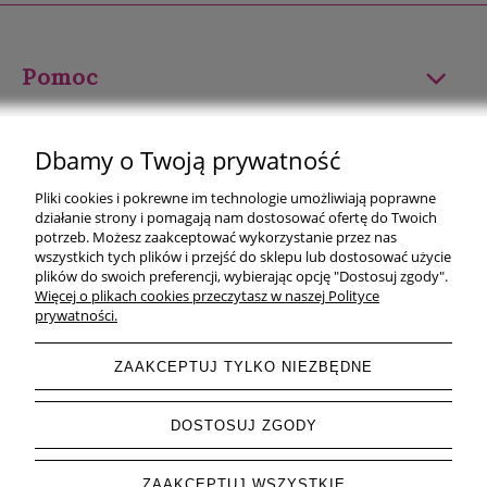
Pomoc
Moje konto
Dbamy o Twoją prywatność
Płatności i dostawa
Pliki cookies i pokrewne im technologie umożliwiają poprawne
działanie strony i pomagają nam dostosować ofertę do Twoich
Informacje
potrzeb. Możesz zaakceptować wykorzystanie przez nas
wszystkich tych plików i przejść do sklepu lub dostosować użycie
plików do swoich preferencji, wybierając opcję "Dostosuj zgody".
O nas
Więcej o plikach cookies przeczytasz w naszej Polityce
prywatności.
ZAAKCEPTUJ TYLKO NIEZBĘDNE
pokaż pełną wersję strony
DOSTOSUJ ZGODY
Sklep internetowy Shoper.pl
ZAAKCEPTUJ WSZYSTKIE