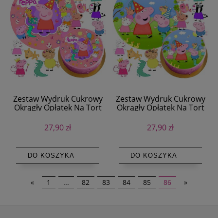
Zestaw Wydruk Cukrowy
Zestaw Wydruk Cukrowy
Okrągły Opłatek Na Tort
Okrągły Opłatek Na Tort
Świnka Peppa + Postaci +
Świnka Peppa + Postaci +
Tekst
Tekst
27,90 zł
27,90 zł
DO KOSZYKA
DO KOSZYKA
«
1
...
82
83
84
85
86
»