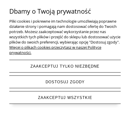
Moje konto
Dbamy o Twoją prywatność
Płatności i dostawa
Pliki cookies i pokrewne im technologie umożliwiają poprawne
działanie strony i pomagają nam dostosować ofertę do Twoich
Informacje
potrzeb. Możesz zaakceptować wykorzystanie przez nas
wszystkich tych plików i przejść do sklepu lub dostosować użycie
plików do swoich preferencji, wybierając opcję "Dostosuj zgody".
O nas
Więcej o plikach cookies przeczytasz w naszej Polityce
prywatności.
ZAAKCEPTUJ TYLKO NIEZBĘDNE
pokaż pełną wersję strony
DOSTOSUJ ZGODY
Sklep internetowy Shoper.pl
ZAAKCEPTUJ WSZYSTKIE