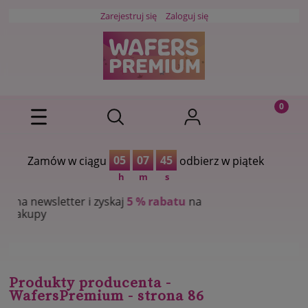
Zarejestruj się
Zaloguj się
05
07
45
Zamów w ciągu
odbierz w piątek
h
m
s
yskaj
5 % rabatu
na
Produkty producenta -
WafersPremium - strona 86