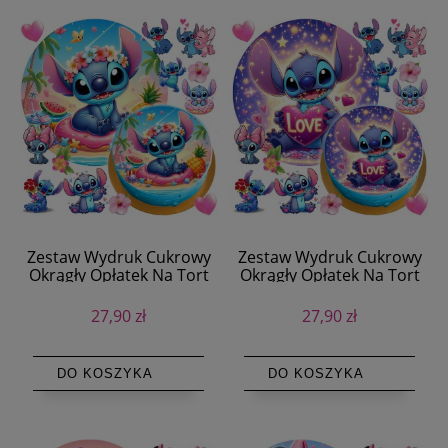
Zestaw Wydruk Cukrowy
Zestaw Wydruk Cukrowy
Okrągły Opłatek Na Tort
Okrągły Opłatek Na Tort
Lilo i Stich + Postaci +
Lilo i Stich + Postaci +
Tekst
Tekst
27,90 zł
27,90 zł
DO KOSZYKA
DO KOSZYKA