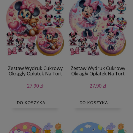
Zestaw Wydruk Cukrowy
Zestaw Wydruk Cukrowy
Okrągły Opłatek Na Tort
Okrągły Opłatek Na Tort
Myszka Minnie + Postaci +
Myszka Minnie + Postaci +
Tekst
Tekst
27,90 zł
27,90 zł
DO KOSZYKA
DO KOSZYKA