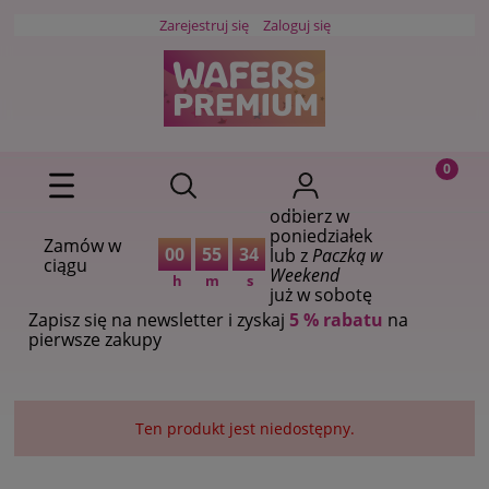
Zarejestruj się
Zaloguj się
odbierz w
poniedziałek
Zamów w
00
55
34
lub z
Paczką w
ciągu
Weekend
h
m
s
już w sobotę
Zapisz się na newsletter i zyskaj
5 % rabatu
na
pierwsze zakupy
Ten produkt jest niedostępny.