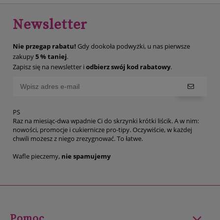
Newsletter
Nie przegap rabatu!
Gdy dookoła podwyżki, u nas pierwsze
zakupy
5 % taniej
.
Zapisz się na newsletter i
odbierz swój kod rabatowy
.
PS
Raz na miesiąc-dwa wpadnie Ci do skrzynki krótki liścik. A w nim:
nowości, promocje i cukiernicze pro-tipy. Oczywiście, w każdej
chwili możesz z niego zrezygnować. To łatwe.
Wafle pieczemy,
nie spamujemy
Pomoc