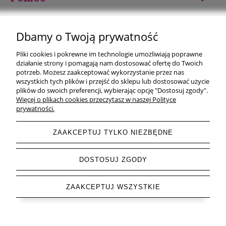
Moje konto
Dbamy o Twoją prywatność
Płatności i dostawa
Pliki cookies i pokrewne im technologie umożliwiają poprawne
działanie strony i pomagają nam dostosować ofertę do Twoich
Informacje
potrzeb. Możesz zaakceptować wykorzystanie przez nas
wszystkich tych plików i przejść do sklepu lub dostosować użycie
plików do swoich preferencji, wybierając opcję "Dostosuj zgody".
O nas
Więcej o plikach cookies przeczytasz w naszej Polityce
prywatności.
ZAAKCEPTUJ TYLKO NIEZBĘDNE
pokaż pełną wersję strony
DOSTOSUJ ZGODY
Sklep internetowy Shoper.pl
ZAAKCEPTUJ WSZYSTKIE