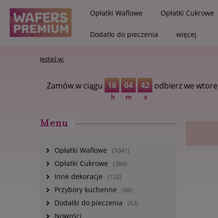
Opłatki Waflowe
Opłatki Cukrowe
Dodatki do pieczenia
więcej
Jesteś w:
18
04
41
Zamów w ciągu
odbierz we wtore
h
m
s
Menu
Opłatki Waflowe
(1041)
Opłatki Cukrowe
(366)
Inne dekoracje
(122)
Przybory kuchenne
(66)
Dodatki do pieczenia
(63)
Nowości