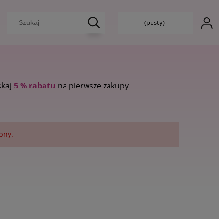
(pusty)
skaj
5 % rabatu
na pierwsze zakupy
pny.