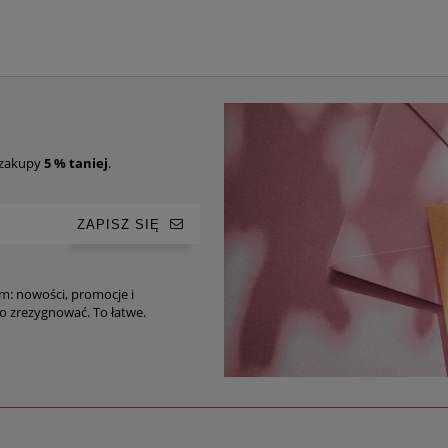
 zakupy
5 % taniej
.
ZAPISZ SIĘ
im: nowości, promocje i
ro-tipy. Oczywiście, w każdej chwili możesz z niego zrezygnować. To łatwe.