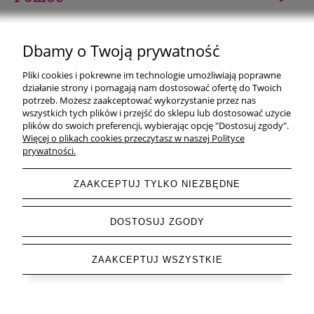
Moje konto
Dbamy o Twoją prywatność
Płatności i dostawa
Pliki cookies i pokrewne im technologie umożliwiają poprawne
działanie strony i pomagają nam dostosować ofertę do Twoich
Informacje
potrzeb. Możesz zaakceptować wykorzystanie przez nas
wszystkich tych plików i przejść do sklepu lub dostosować użycie
plików do swoich preferencji, wybierając opcję "Dostosuj zgody".
O nas
Więcej o plikach cookies przeczytasz w naszej Polityce
prywatności.
ZAAKCEPTUJ TYLKO NIEZBĘDNE
pokaż pełną wersję strony
DOSTOSUJ ZGODY
Sklep internetowy Shoper.pl
ZAAKCEPTUJ WSZYSTKIE