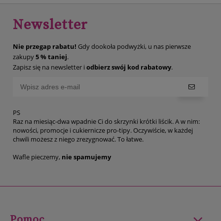
Newsletter
Nie przegap rabatu!
Gdy dookoła podwyżki, u nas pierwsze
zakupy
5 % taniej
.
Zapisz się na newsletter i
odbierz swój kod rabatowy
.
PS
Raz na miesiąc-dwa wpadnie Ci do skrzynki krótki liścik. A w nim:
nowości, promocje i cukiernicze pro-tipy. Oczywiście, w każdej
chwili możesz z niego zrezygnować. To łatwe.
Wafle pieczemy,
nie spamujemy
Pomoc