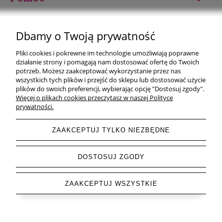
Moje konto
Dbamy o Twoją prywatność
Płatności i dostawa
Pliki cookies i pokrewne im technologie umożliwiają poprawne
działanie strony i pomagają nam dostosować ofertę do Twoich
Informacje
potrzeb. Możesz zaakceptować wykorzystanie przez nas
wszystkich tych plików i przejść do sklepu lub dostosować użycie
plików do swoich preferencji, wybierając opcję "Dostosuj zgody".
O nas
Więcej o plikach cookies przeczytasz w naszej Polityce
prywatności.
ZAAKCEPTUJ TYLKO NIEZBĘDNE
pokaż pełną wersję strony
DOSTOSUJ ZGODY
Sklep internetowy Shoper.pl
ZAAKCEPTUJ WSZYSTKIE