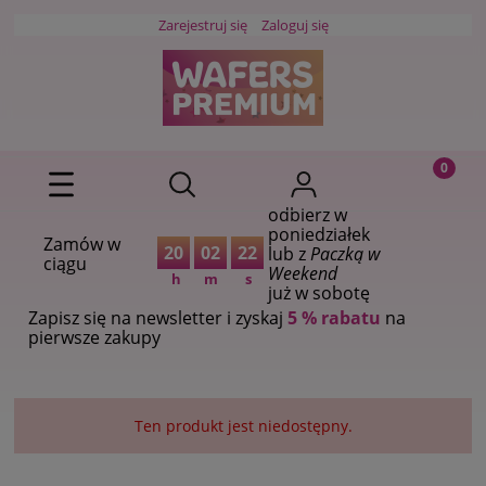
Zarejestruj się
Zaloguj się
odbierz w
poniedziałek
Zamów w
20
02
22
lub z
Paczką w
ciągu
Weekend
h
m
s
już w sobotę
Zapisz się na newsletter i zyskaj
5 % rabatu
na
pierwsze zakupy
Ten produkt jest niedostępny.