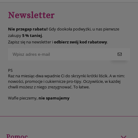
Newsletter
Nie przegap rabatu!
Gdy dookoła podwyżki, u nas pierwsze
zakupy
5 % taniej
.
Zapisz się na newsletter i
odbierz swój kod rabatowy
.
PS
Raz na miesiąc-dwa wpadnie Ci do skrzynki krótki liścik. A w nim:
nowości, promocje i cukiernicze pro-tipy. Oczywiście, w każdej
chwili możesz z niego zrezygnować. To łatwe.
Wafle pieczemy,
nie spamujemy
Pomoc