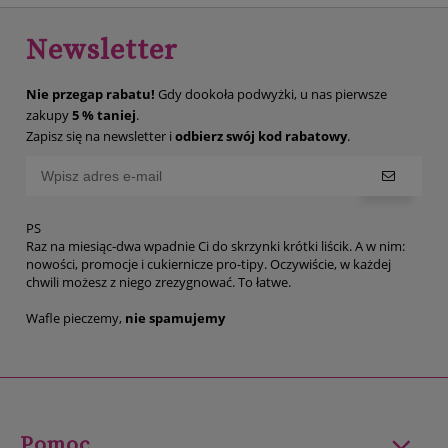
Newsletter
Nie przegap rabatu!
Gdy dookoła podwyżki, u nas pierwsze
zakupy
5 % taniej
.
Zapisz się na newsletter i
odbierz swój kod rabatowy
.
PS
Raz na miesiąc-dwa wpadnie Ci do skrzynki krótki liścik. A w nim:
nowości, promocje i cukiernicze pro-tipy. Oczywiście, w każdej
chwili możesz z niego zrezygnować. To łatwe.
Wafle pieczemy,
nie spamujemy
Pomoc