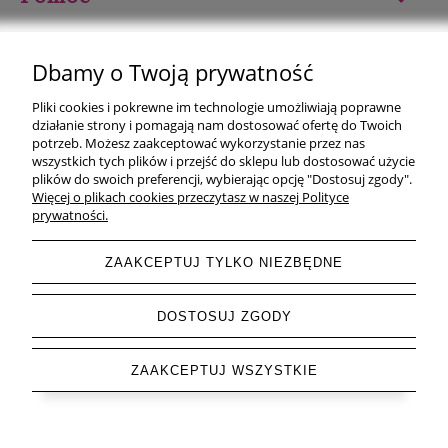
Moje konto
Dbamy o Twoją prywatność
Płatności i dostawa
Pliki cookies i pokrewne im technologie umożliwiają poprawne
działanie strony i pomagają nam dostosować ofertę do Twoich
Informacje
potrzeb. Możesz zaakceptować wykorzystanie przez nas
wszystkich tych plików i przejść do sklepu lub dostosować użycie
plików do swoich preferencji, wybierając opcję "Dostosuj zgody".
O nas
Więcej o plikach cookies przeczytasz w naszej Polityce
prywatności.
ZAAKCEPTUJ TYLKO NIEZBĘDNE
pokaż pełną wersję strony
DOSTOSUJ ZGODY
Sklep internetowy Shoper.pl
ZAAKCEPTUJ WSZYSTKIE