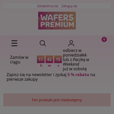
Zarejestruj się
Zaloguj się
odbierz w
poniedziałek
Zamów w
17
42
15
lub z
Paczką w
ciągu
Weekend
h
m
s
już w sobotę
Zapisz się na newsletter i zyskaj
5 % rabatu
na
pierwsze zakupy
Ten produkt jest niedostępny.