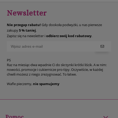
Newsletter
Nie przegap rabatu!
Gdy dookoła podwyżki, u nas pierwsze
zakupy
5 % taniej
.
Zapisz się na newsletter i
odbierz swój kod rabatowy
.
PS
Raz na miesiąc-dwa wpadnie Ci do skrzynki krótki liścik. A w nim:
nowości, promocje i cukiernicze pro-tipy. Oczywiście, w każdej
chwili możesz z niego zrezygnować. To łatwe.
Wafle pieczemy,
nie spamujemy
Pomoc