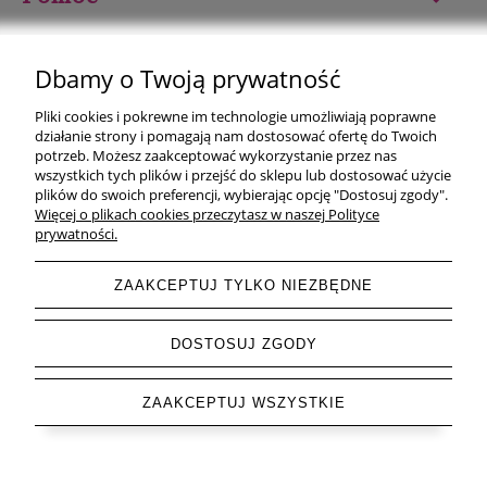
Moje konto
Dbamy o Twoją prywatność
Płatności i dostawa
Pliki cookies i pokrewne im technologie umożliwiają poprawne
działanie strony i pomagają nam dostosować ofertę do Twoich
Informacje
potrzeb. Możesz zaakceptować wykorzystanie przez nas
wszystkich tych plików i przejść do sklepu lub dostosować użycie
plików do swoich preferencji, wybierając opcję "Dostosuj zgody".
O nas
Więcej o plikach cookies przeczytasz w naszej Polityce
prywatności.
ZAAKCEPTUJ TYLKO NIEZBĘDNE
pokaż pełną wersję strony
DOSTOSUJ ZGODY
Sklep internetowy Shoper.pl
ZAAKCEPTUJ WSZYSTKIE