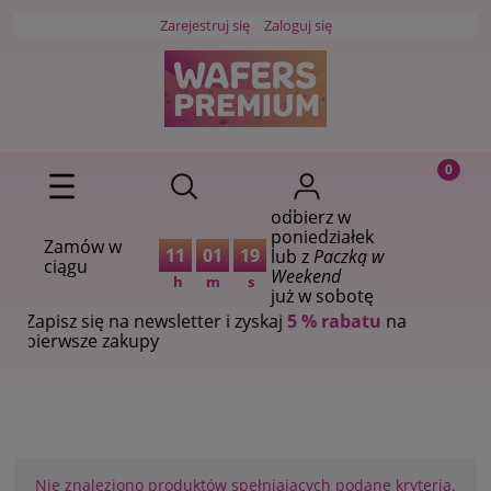
Zarejestruj się
Zaloguj się
odbierz w
poniedziałek
Zamów w
11
01
19
lub z
Paczką w
ciągu
Weekend
h
m
s
już w sobotę
Zapisz się na newsletter i zyskaj
5 % rabatu
na
pierwsze zakupy
Nie znaleziono produktów spełniających podane kryteria.