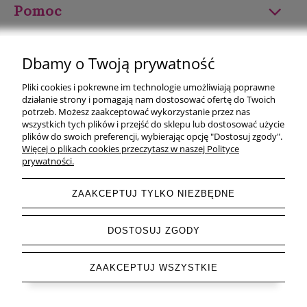
Pomoc
Moje konto
Dbamy o Twoją prywatność
Płatności i dostawa
Pliki cookies i pokrewne im technologie umożliwiają poprawne
działanie strony i pomagają nam dostosować ofertę do Twoich
Informacje
potrzeb. Możesz zaakceptować wykorzystanie przez nas
wszystkich tych plików i przejść do sklepu lub dostosować użycie
plików do swoich preferencji, wybierając opcję "Dostosuj zgody".
O nas
Więcej o plikach cookies przeczytasz w naszej Polityce
prywatności.
ZAAKCEPTUJ TYLKO NIEZBĘDNE
pokaż pełną wersję strony
DOSTOSUJ ZGODY
Sklep internetowy Shoper.pl
ZAAKCEPTUJ WSZYSTKIE